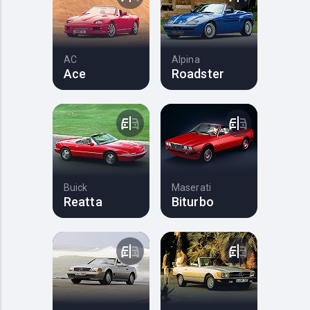
AC
Alpina
Ace
Roadster
Buick
Maserati
Reatta
Biturbo