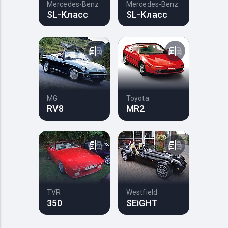
Mercedes-Benz
Mercedes-Benz
SL-Класс
SL-Класс
MG
Toyota
RV8
MR2
TVR
Westfield
350
SEiGHT