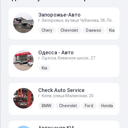
Запорожье-Авто
г. Запорожье, вулиця Чубанова, 3б, Подъезд с Набережной магистрали, напротив ЗАЗа.
Chery
Chevrolet
Daewoo
Kia
La
Одесса - Авто
г. Одесса, Киевское шоссе, 27
Kia
Check Auto Service
г. Киев, улица Малинская, 20
BMW
Chevrolet
Ford
Honda
Hyu
Автоцентр KIA