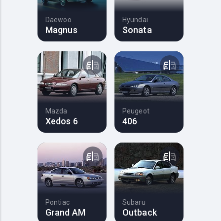
Daewoo
Hyundai
Magnus
Sonata
Mazda
Peugeot
Xedos 6
406
Pontiac
Subaru
Grand AM
Outback