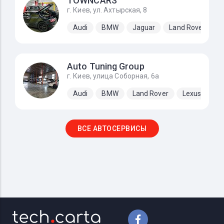
TOWNCARS
г. Киев, ул. Ахтырская, 8
Audi
BMW
Jaguar
Land Rover
M
Auto Tuning Group
г. Киев, улица Соборная, 6а
Audi
BMW
Land Rover
Lexus
Me
ВСЕ АВТОСЕРВИСЫ