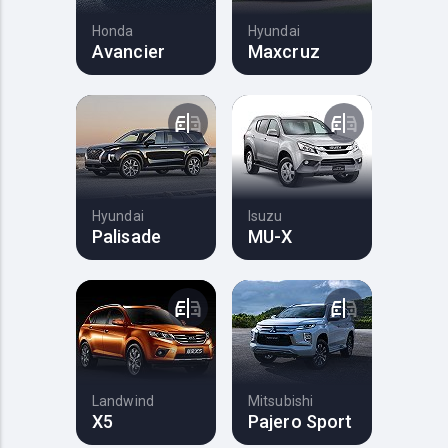
Honda
Hyundai
Avancier
Maxcruz
Hyundai
Isuzu
Palisade
MU-X
Landwind
Mitsubishi
X5
Pajero Sport