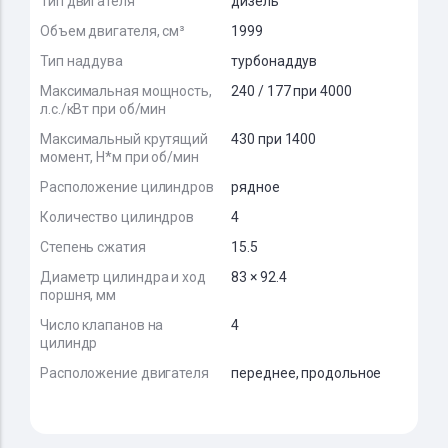
Тип двигателя
дизель
Объем двигателя, см³
1999
Тип наддува
турбонаддув
Максимальная мощность,
240 / 177 при 4000
л.с./кВт при об/мин
Максимальный крутящий
430 при 1400
момент, Н*м при об/мин
Расположение цилиндров
рядное
Количество цилиндров
4
Степень сжатия
15.5
Диаметр цилиндра и ход
83 × 92.4
поршня, мм
Число клапанов на
4
цилиндр
Расположение двигателя
переднее, продольное