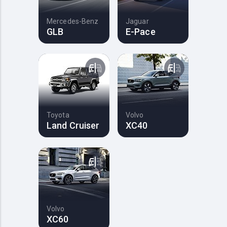
Mercedes-Benz
Jaguar
GLB
E-Pace
Toyota
Volvo
Land Cruiser
XC40
Volvo
XC60