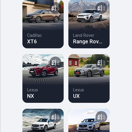
Cadillac
Land Rover
XT6
Range Rover Evoque
Lexus
Lexus
NX
UX