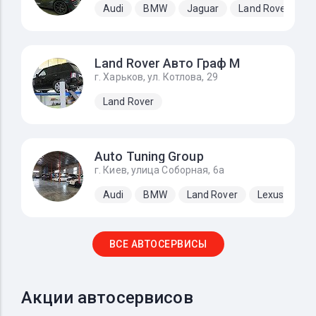
Audi
BMW
Jaguar
Land Rover
M
Land Rover Авто Граф М
г. Харьков, ул. Котлова, 29
Land Rover
Auto Tuning Group
г. Киев, улица Соборная, 6а
Audi
BMW
Land Rover
Lexus
Me
ВСЕ АВТОСЕРВИСЫ
Акции автосервисов