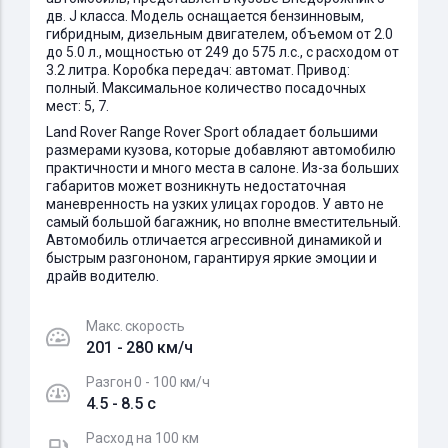
дв. J класса. Модель оснащается бензинновым,
гибридным, дизельным двигателем, объемом от 2.0
до 5.0 л., мощностью от 249 до 575 л.с., с расходом от
3.2 литра. Коробка передач: автомат. Привод:
полный. Максимальное количество посадочных
мест: 5, 7.
Land Rover Range Rover Sport обладает большими
размерами кузова, которые добавляют автомобилю
практичности и много места в салоне. Из-за больших
габаритов может возникнуть недостаточная
маневренность на узких улицах городов. У авто не
самый большой багажник, но вполне вместительный.
Автомобиль отличается агрессивной динамикой и
быстрым разгононом, гарантируя яркие эмоции и
драйв водителю.
Макс. скорость
201 - 280 км/ч
Разгон 0 - 100 км/ч
4.5 - 8.5 c
Расход на 100 км