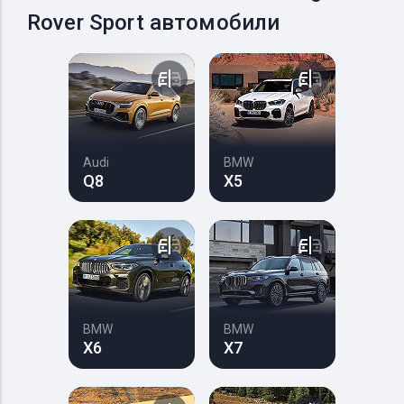
Rover Sport автомобили
Audi
BMW
Q8
X5
BMW
BMW
X6
X7