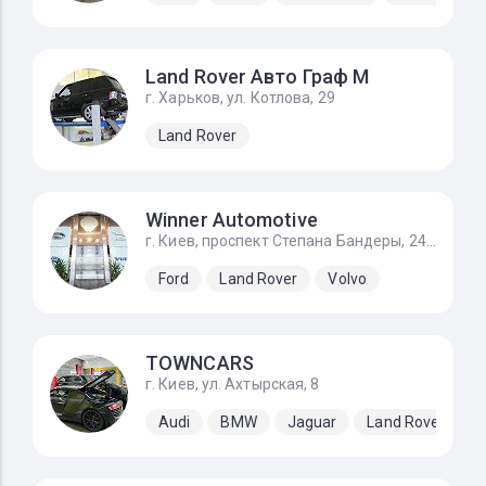
Land Rover Авто Граф М
г. Харьков, ул. Котлова, 29
Land Rover
Winner Automotive
г. Киев, проспект Степана Бандеры, 24Д
Ford
Land Rover
Volvo
TOWNCARS
г. Киев, ул. Ахтырская, 8
Audi
BMW
Jaguar
Land Rover
M