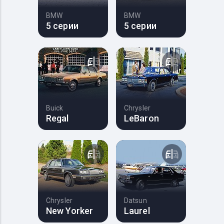
BMW
BMW
5 серии
5 серии
Buick
Chrysler
Regal
LeBaron
Chrysler
Datsun
New Yorker
Laurel