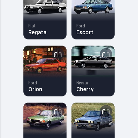
Fiat
Ford
Regata
Escort
Ford
Nissan
Orion
Cherry