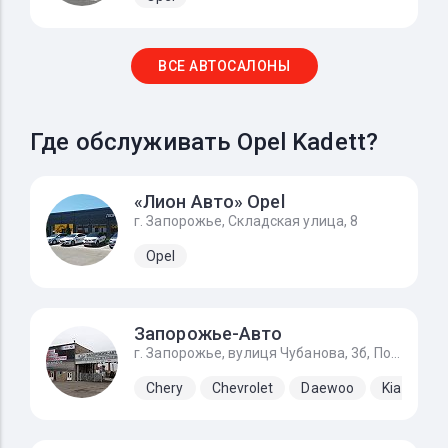
ВСЕ АВТОСАЛОНЫ
Где обслуживать Opel Kadett?
«Лион Авто» Opel
г. Запорожье, Складская улица, 8
Opel
Запорожье-Авто
г. Запорожье, вулиця Чубанова, 3б, Подъезд с Набережной магистрали, напротив ЗАЗа.
Chery
Chevrolet
Daewoo
Kia
La