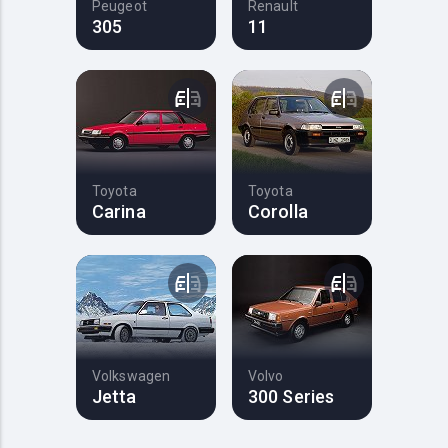
Peugeot
Renault
305
11
Toyota
Toyota
Carina
Corolla
Volkswagen
Volvo
Jetta
300 Series