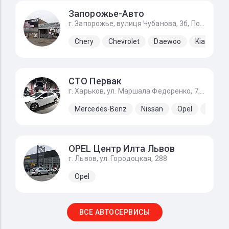
Запорожье-Авто
г. Запорожье, вулиця Чубанова, 3б, Подъезд с Набережной магистрали, напротив ЗАЗа.
Chery
Chevrolet
Daewoo
Kia
La
СТО Первак
г. Харьков, ул. Маршала Федоренко, 7, первые ворота налево если ехать от Льва Ландау
Mercedes-Benz
Nissan
Opel
Renaul
OPEL Центр Илта Львов
г. Львов, ул. Городоцкая, 288
Opel
ВСЕ АВТОСЕРВИСЫ