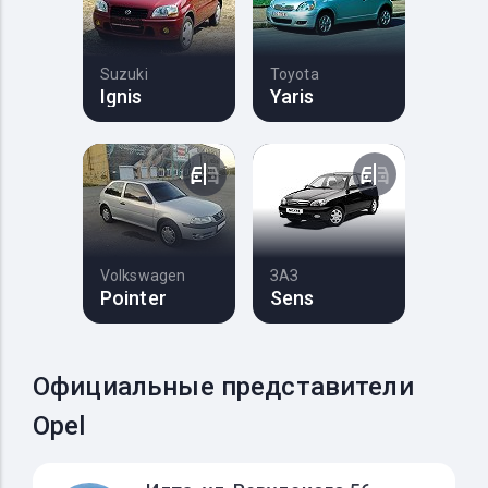
Suzuki
Toyota
Ignis
Yaris
Volkswagen
ЗАЗ
Pointer
Sens
Официальные представители
Opel