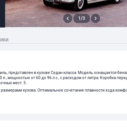
1/3
ТИКИ
биль, представлен в кузове Седан класса. Модель оснащается бе
0 л., мощностью от 60 до 96 л.с., с расходом от литра. Коробка пер
чных мест: 5.
 размерами кузова. Оптимальное сочетание плавности хода комф