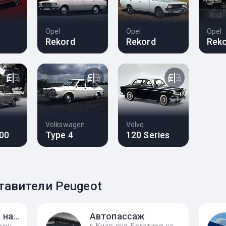
Opel
Opel
Opel
Rekord
Rekord
Rek
Volkswagen
Volvo
00
Type 4
120 Series
авители Peugeot
Автосалон Илта на Печерске
Автопассаж