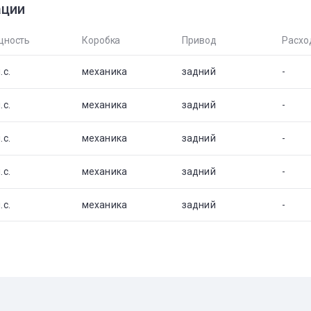
ации
ность
Коробка
Привод
Расхо
.с.
механика
задний
-
.с.
механика
задний
-
.с.
механика
задний
-
.с.
механика
задний
-
.с.
механика
задний
-