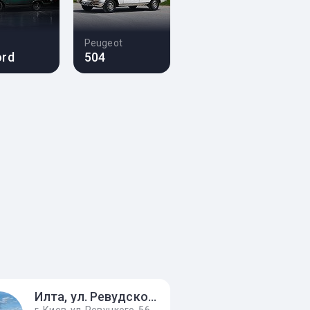
Peugeot
ord
504
Илта, ул. Ревудского 56