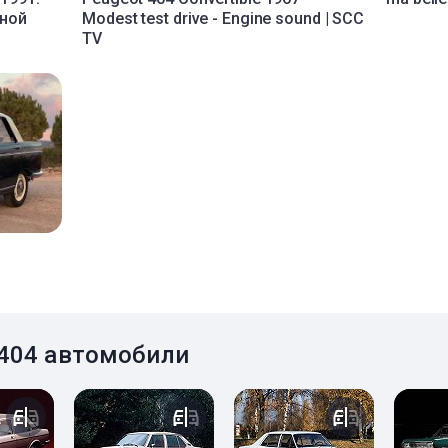
жной
Modest test drive - Engine sound | SCC
TV
 404 автомобили