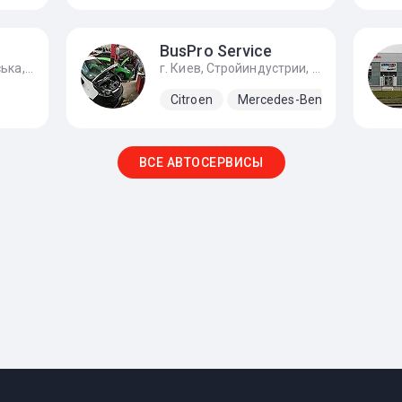
BusPro Service
г. Киев, вул. Богатирська, 1а
г. Киев, Стройиндустрии, 6, метро Выдубичи
Citroen
Mercedes-Benz
Nissan
ВСЕ АВТОСЕРВИСЫ