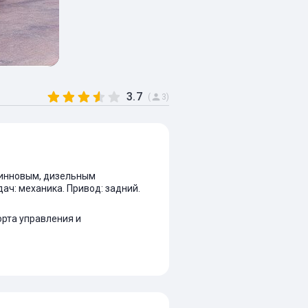
3.7
(
3)
нзинновым, дизельным
едач: механика. Привод: задний.
орта управления и