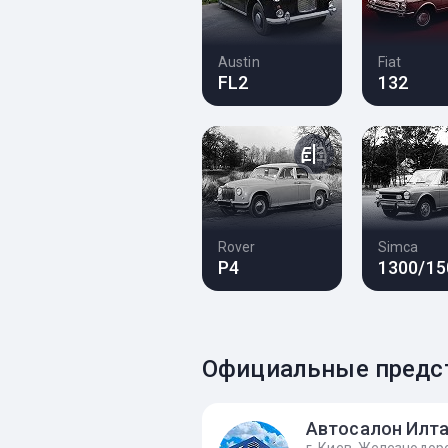
Austin
Fiat
FL2
132
Rover
Simca
P4
1300/15
Официальные предст