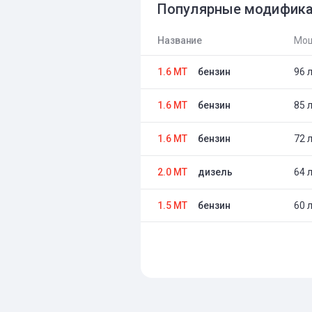
Популярные модифик
Название
Мощ
1.6 MT
бензин
96 л
1.6 MT
бензин
85 л
1.6 MT
бензин
72 л
2.0 MT
дизель
64 л
1.5 MT
бензин
60 л