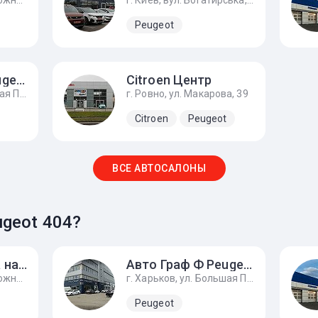
г. Киев, Железнодорожное шоссе, 6
г. Киев, вул. Богатирська, 1а
Peugeot
Авто Граф Ф Peugeot
Citroen Центр
г. Харьков, ул. Большая Панасовская, 29
г. Ровно, ул. Макарова, 39
Citroen
Peugeot
ВСЕ АВТОСАЛОНЫ
geot 404?
Автосалон Илта на Печерске
Авто Граф Ф Peugeot
г. Киев, Железнодорожное шоссе, 6
г. Харьков, ул. Большая Панасовская, 29
Peugeot