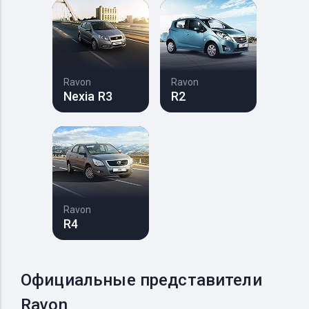
Ravon
Ravon
Nexia R3
R2
Ravon
R4
Официальные представители
Ravon