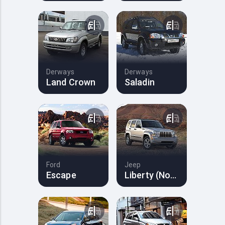
Derways
Derways
Land Crown
Saladin
Ford
Jeep
Escape
Liberty (North America)