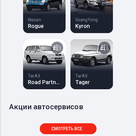
Nissan
SsangYong
Rogue
Kyron
ТагАЗ
ТагАЗ
Road Partner
Tager
Акции автосервисов
СМОТРЕТЬ ВСЕ