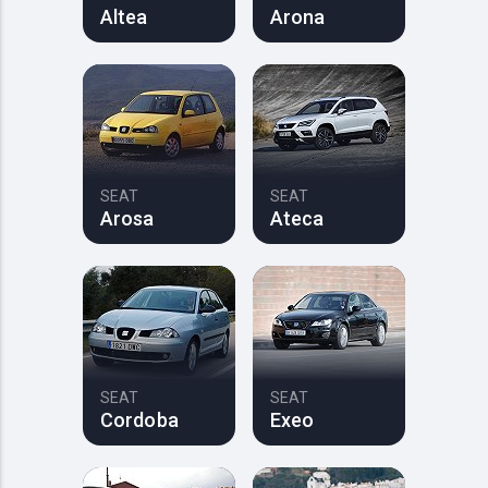
Altea
Arona
SEAT
SEAT
Arosa
Ateca
SEAT
SEAT
Cordoba
Exeo