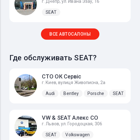
г. Днепр, ул. Ивана Эзау, 16
SEAT
ВСЕ АВТОСАЛОНЫ
Где обслуживать SEAT?
СТО ОК Сервіс
г. Киев, вулиця Живописна, 2а
Audi
Bentley
Porsche
SEAT
Sk
VW & SEAT Алекс СО
г. Львов, ул. Городоцкая, 306
SEAT
Volkswagen