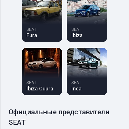
SEAT
SEAT
Fura
Ibiza
SEAT
SEAT
Ibiza Cupra
Inca
Официальные представители
SEAT