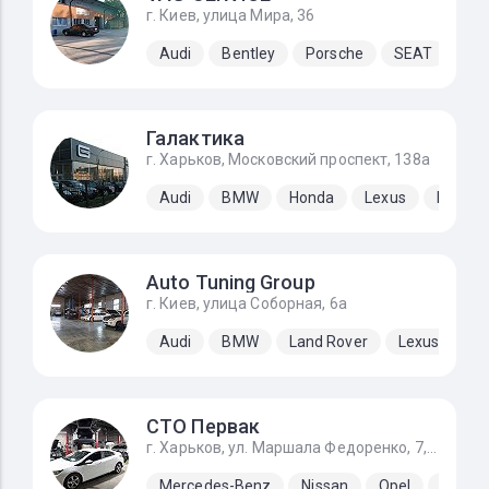
г. Киев, улица Мира, 36
Audi
Bentley
Porsche
SEAT
Sk
Галактика
г. Харьков, Московский проспект, 138а
Audi
BMW
Honda
Lexus
Merced
Auto Tuning Group
г. Киев, улица Соборная, 6а
Audi
BMW
Land Rover
Lexus
Me
СТО Первак
г. Харьков, ул. Маршала Федоренко, 7, первые ворота налево если ехать от Льва Ландау
Mercedes-Benz
Nissan
Opel
Renaul