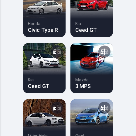
Honda
Kia
Civic Type R
Ceed GT
Kia
Mazda
Ceed GT
3 MPS