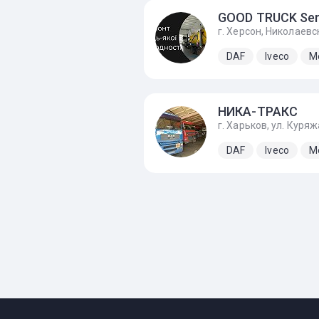
DAF
Iveco
M
НИКА-ТРАКС
DAF
Iveco
M