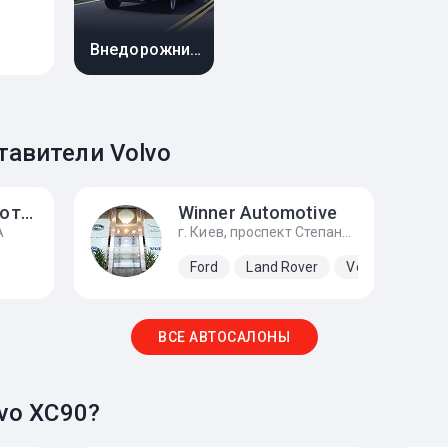
Внедорожник 5 дв.
авители Volvo
VOLVO Викинг Моторз
Winner Automotive
А
г. Киев, проспект Степана Бандеры, 24Д
Ford
Land Rover
Volvo
ВСЕ АВТОСАЛОНЫ
vo XC90?