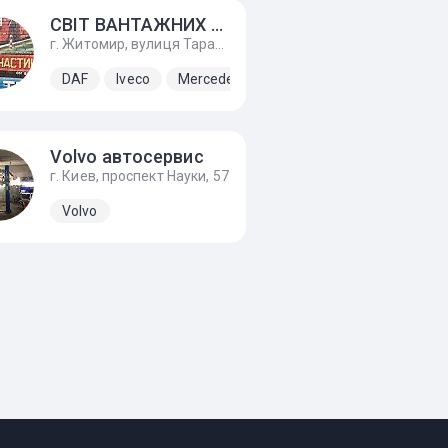
СВІТ ВАНТАЖНИХ ЗАПЧАСТИН
г. Житомир, вулиця Тараса Бульби-Боровця, 30
DAF
Iveco
Mercedes-Benz
Renault
Volvo
Volvo автосервис
г. Киев, проспект Науки, 57
Volvo
Volvo