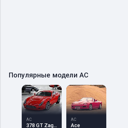
Популярные модели AC
AC
AC
378 GT Zagato
Ace