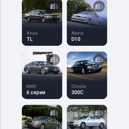
Acura
Alpina
TL
D10
BMW
Chrysler
6 серии
300C