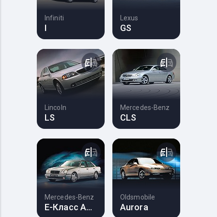
Infiniti
Lexus
I
GS
Lincoln
Mercedes-Benz
LS
CLS
Mercedes-Benz
Oldsmobile
E-Класс AMG
Aurora