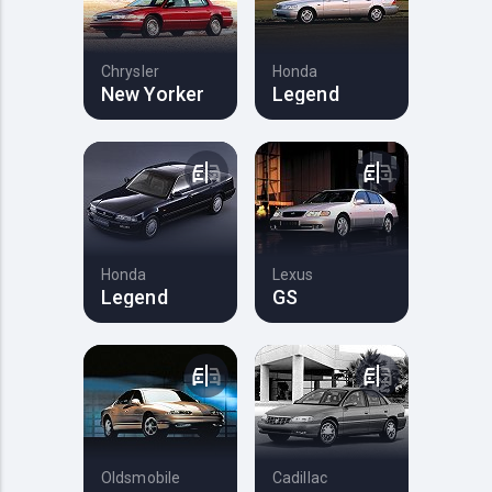
Chrysler
Honda
New Yorker
Legend
Honda
Lexus
Legend
GS
Oldsmobile
Cadillac