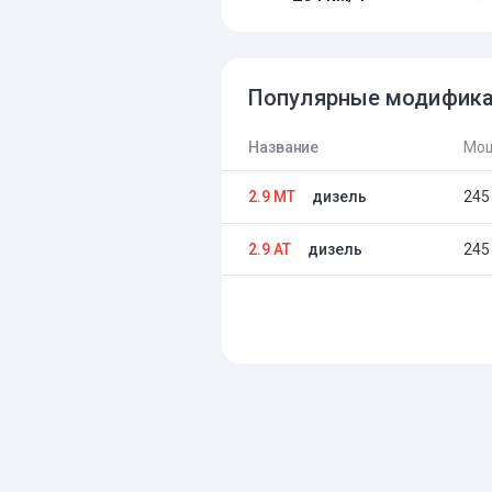
Популярные модифик
Название
Мощ
2.9 MT
дизель
245 
2.9 AT
дизель
245 