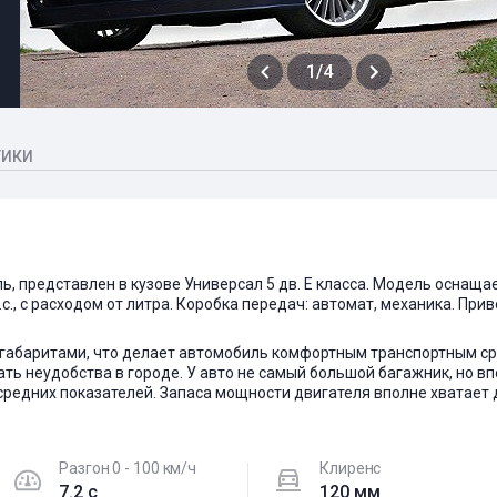
1/4
ТИКИ
ль, представлен в кузове Универсал 5 дв. E класса. Модель оснащ
.с., с расходом от литра. Коробка передач: автомат, механика. Пр
 габаритами, что делает автомобиль комфортным транспортным ср
ать неудобства в городе. У авто не самый большой багажник, но 
средних показателей. Запаса мощности двигателя вполне хватае
Разгон 0 - 100 км/ч
Клиренс
7.2 c
120 мм