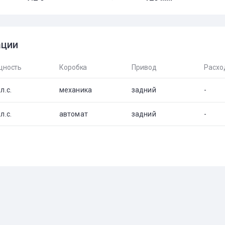
ации
ность
Коробка
Привод
Расхо
л.с.
механика
задний
-
л.с.
автомат
задний
-