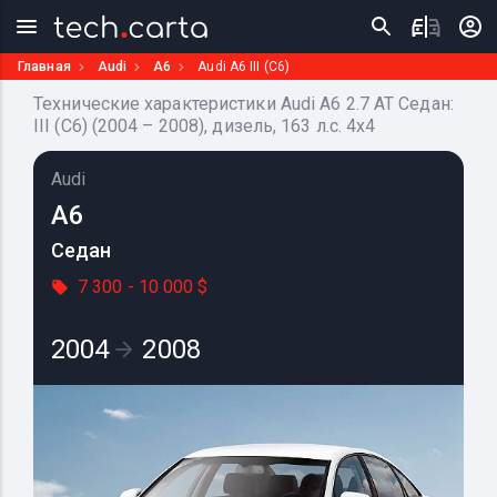
Главная
Audi
A6
Audi A6 III (C6)
Технические характеристики Audi A6 2.7 AT Седан:
III (C6) (2004 – 2008), дизель, 163 л.с. 4x4
Audi
A6
Седан
7 300 - 10 000 $
2004
2008