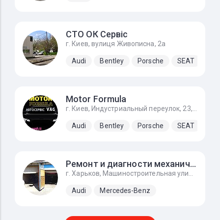
СТО ОК Сервіс
г. Киев, вулиця Живописна, 2а
Audi
Bentley
Porsche
SEAT
Sk
Motor Formula
г. Киев, Индустриальный переулок, 23, За заправкой KLO направо
Audi
Bentley
Porsche
SEAT
Sk
Ремонт и диагности механического инжектора ke-jetronic
г. Харьков, Машиностроительная улица, 9, автоград
Audi
Mercedes-Benz