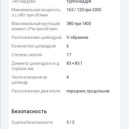
Тип наддува
турбонаддув
Максимальная мощность,
163 / 120 при 3300
л.с./кВт при об/мин
Максимальный крутящий
380 при 1400
момент, Н*м при об/мин
Расположение цилиндров
V-образное
Количество цилиндров
6
Степень сжатия
17
Диаметр цилиндра и ход
83 × 83.1
поршня, мм
Число клапанов на
4
цилиндр
Расположение двигателя
переднее, продольное
Безопасность
Оценка безопасности
5 / 5