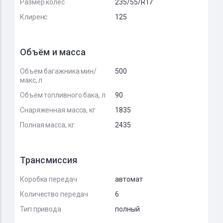
Размер колёс
235/55/R17
Клиренс
125
Объём и масса
Объем багажника мин/
500
макс, л
Объём топливного бака, л
90
Снаряженная масса, кг
1835
Полная масса, кг
2435
Трансмиссия
Коробка передач
автомат
Количество передач
6
Тип привода
полный