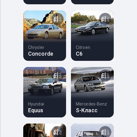
Chrysler
Citroen
Concorde
C6
Hyundai
Mercedes-Benz
Equus
S-Класс