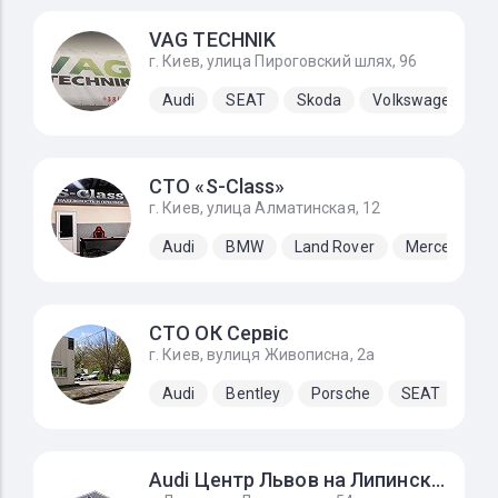
VAG TECHNIK
г. Киев, улица Пироговский шлях, 96
Audi
SEAT
Skoda
Volkswagen
СТО «S-Class»
г. Киев, улица Алматинская, 12
Audi
BMW
Land Rover
Mercedes-B
СТО ОК Сервіс
г. Киев, вулиця Живописна, 2а
Audi
Bentley
Porsche
SEAT
Sk
Audi Центр Львов на Липинского