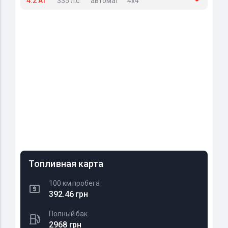
4.2 AT
335 л.с.
автомат
4x4
Топливная карта
100 км пробега
392.46 грн
Полный бак
2968 грн