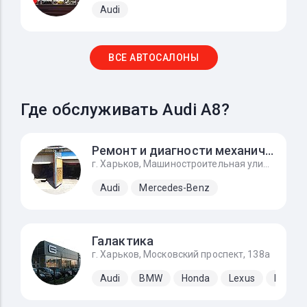
Audi
ВСЕ АВТОСАЛОНЫ
Где обслуживать Audi A8?
Ремонт и диагности механического инжектора ke-jetronic
г. Харьков, Машиностроительная улица, 9, автоград
Audi
Mercedes-Benz
Галактика
г. Харьков, Московский проспект, 138а
Audi
BMW
Honda
Lexus
Merced