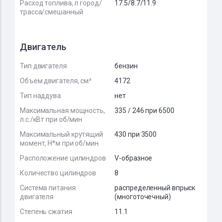
Расход топлива, л город/
17.5/8.7/11.9
трасса/смешанный
Двигатель
Тип двигателя
бензин
Объем двигателя, см³
4172
Тип наддува
нет
Максимальная мощность,
335 / 246 при 6500
л.с./кВт при об/мин
Максимальный крутящий
430 при 3500
момент, Н*м при об/мин
Расположение цилиндров
V-образное
Количество цилиндров
8
Система питания
распределенный впрыск
двигателя
(многоточечный)
Степень сжатия
11.1