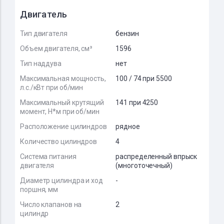
Двигатель
Тип двигателя
бензин
Объем двигателя, см³
1596
Тип наддува
нет
Максимальная мощность,
100 / 74 при 5500
л.с./кВт при об/мин
Максимальный крутящий
141 при 4250
момент, Н*м при об/мин
Расположение цилиндров
рядное
Количество цилиндров
4
Система питания
распределенный впрыск
двигателя
(многоточечный)
Диаметр цилиндра и ход
-
поршня, мм
Число клапанов на
2
цилиндр