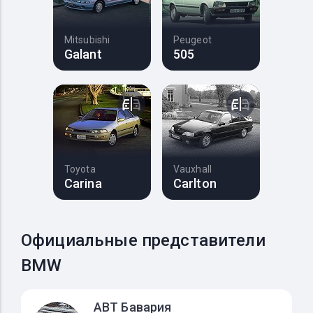
Mitsubishi
Peugeot
Galant
505
Toyota
Vauxhall
Carina
Carlton
Официальные представители
BMW
АВТ Бавария