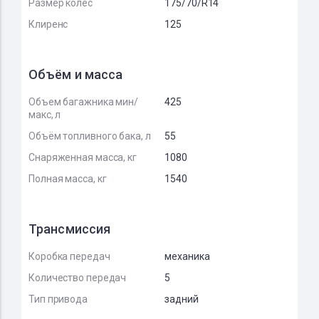
Размер колёс
175/70/R14
Клиренс
125
Объём и масса
Объем багажника мин/
425
макс, л
Объём топливного бака, л
55
Снаряженная масса, кг
1080
Полная масса, кг
1540
Трансмиссия
Коробка передач
механика
Количество передач
5
Тип привода
задний