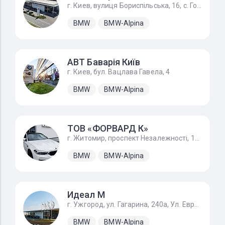
г. Киев, вулиця Бориспільська, 16, с. Гора
BMW
BMW-Alpina
АВТ Баварія Київ
г. Киев, бул. Вацлава Гавела, 4
BMW
BMW-Alpina
ТОВ «ФОРВАРД К»
г. Житомир, проспект Незалежності, 170А
BMW
BMW-Alpina
Идеал М
г. Ужгород, ул. Гагарина, 240а, Ул. Европейская 1, с. Баранинцы
BMW
BMW-Alpina