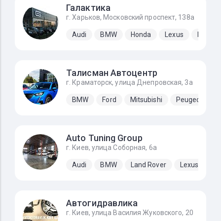
Галактика
г. Харьков, Московский проспект, 138а
Audi
BMW
Honda
Lexus
Merced
Талисман Автоцентр
г. Краматорск, улица Днепровская, 3а
BMW
Ford
Mitsubishi
Peugeot
S
Auto Tuning Group
г. Киев, улица Соборная, 6а
Audi
BMW
Land Rover
Lexus
Me
Автогидравлика
г. Киев, улица Василия Жуковского, 20