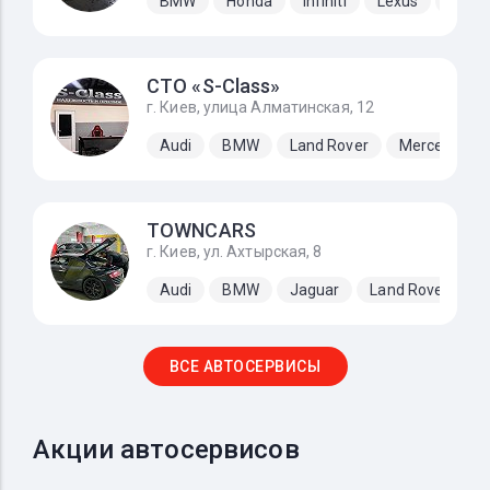
BMW
Honda
Infiniti
Lexus
Mazd
СТО «S-Class»
г. Киев, улица Алматинская, 12
Audi
BMW
Land Rover
Mercedes-B
TOWNCARS
г. Киев, ул. Ахтырская, 8
Audi
BMW
Jaguar
Land Rover
M
ВСЕ АВТОСЕРВИСЫ
Акции автосервисов