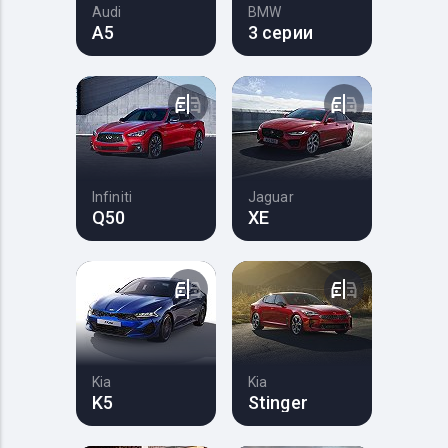
Audi
BMW
A5
3 серии
Infiniti
Jaguar
Q50
XE
Kia
Kia
K5
Stinger