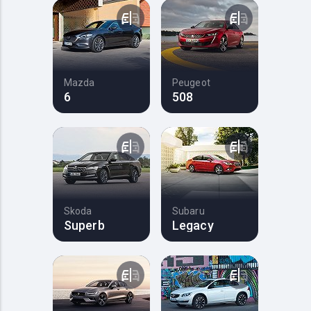
Mazda
Peugeot
6
508
Skoda
Subaru
Superb
Legacy