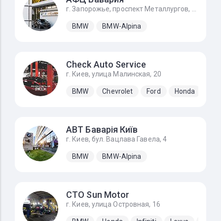
г. Запорожье, проспект Металлургов, 34
BMW
BMW-Alpina
Check Auto Service
г. Киев, улица Малинская, 20
BMW
Chevrolet
Ford
Honda
Hyu
АВТ Баварія Київ
г. Киев, бул. Вацлава Гавела, 4
BMW
BMW-Alpina
СТО Sun Motor
г. Киев, улица Островная, 16