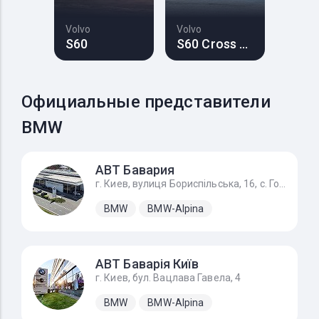
Volvo
Volvo
S60
S60 Cross Country
Официальные представители
BMW
АВТ Бавария
г. Киев, вулиця Бориспільська, 16, с. Гора
BMW
BMW-Alpina
АВТ Баварія Київ
г. Киев, бул. Вацлава Гавела, 4
BMW
BMW-Alpina