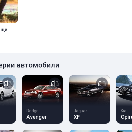
ощи
ерии автомобили
Dodge
Jaguar
Kia
Avenger
XF
Opir