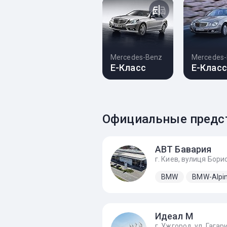
Mercedes-Benz
Mercedes
E-Класс
E-Класс
Официальные предс
АВТ Бавария
BMW
BMW-Alpi
Идеал М