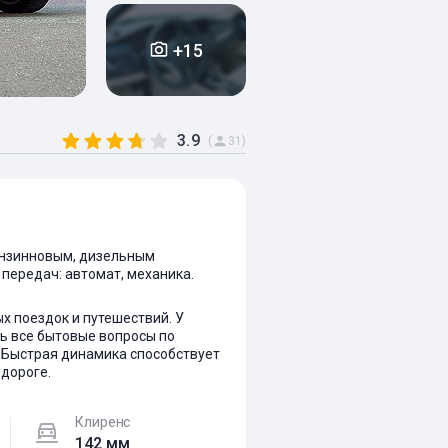
+15
3.9
(
31)
бензинновым, дизельным
а передач: автомат, механика.
 поездок и путешествий. У
ь все бытовые вопросы по
 Быстрая динамика способствует
 дороге.
Клиренс
142 мм