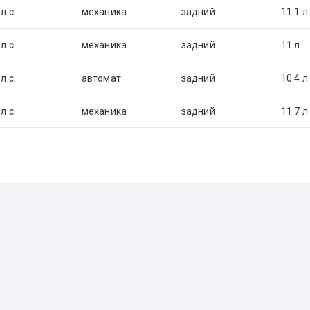
л.с.
механика
задний
11.1 л
л.с.
механика
задний
11 л
л.с.
автомат
задний
10.4 л
л.с.
механика
задний
11.7 л