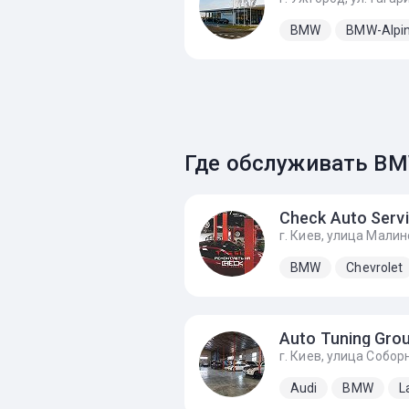
BMW
BMW-Alpi
Где обслуживать BM
Check Auto Serv
BMW
Chevrolet
Auto Tuning Gro
Audi
BMW
L