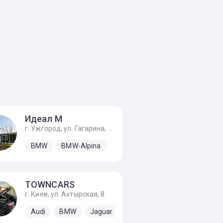
Идеал М
г. Ужгород, ул. Гагарина, 240а, Ул. Европейская 1, с. Баранинцы
ine
esla
AMC
Volkswagen
BMW
Austin
BMW-Alpina
BMW
Daihatsu
Ferrari
Fiat
TOWNCARS
г. Киев, ул. Ахтырская, 8
Volkswagen
Audi
BMW
Jaguar
Land Rover
Mercedes-Be