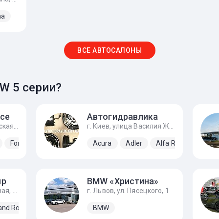
na
ВСЕ АВТОСАЛОНЫ
W 5 серии?
ice
Автогидравлика
г. Киев, улица Малинская, 20
г. Киев, улица Василия Жуковского, 20
Ford
Honda
Hyundai
Acura
Kia
Adler
Mitsubishi
Alfa Romeo
Nissan
Alp
T
up
BMW «Христина»
г. Киев, улица Соборная, 6а
г. Львов, ул. Пясецкого, 1
and Rover
Lexus
Mercedes-Benz
BMW
Rolls-Royce
Toyota