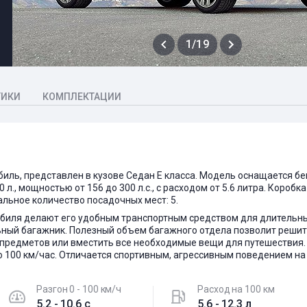
1/19
ТИКИ
КОМПЛЕКТАЦИИ
биль, представлен в кузове Седан E класса. Модель оснащается 
0 л., мощностью от 156 до 300 л.с., с расходом от 5.6 литра. Коробк
альное количество посадочных мест: 5.
биля делают его удобным транспортным средством для длительных
ный багажник. Полезный объем багажного отдела позволит решит
 предметов или вместить все необходимые вещи для путешествия.
 100 км/час. Отличается спортивным, агрессивным поведением на
Разгон 0 - 100 км/ч
Расход на 100 км
5.2 - 10.6 c
5.6 - 12.3 л