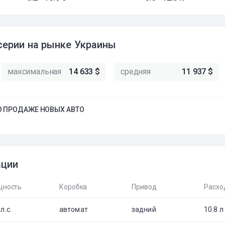
серии на рынке Украины
максимальная
14 633 $
средняя
11 937 $
 ПРОДАЖЕ НОВЫХ АВТО
ации
ность
Коробка
Привод
Расхо
л.с.
автомат
задний
10.8 л