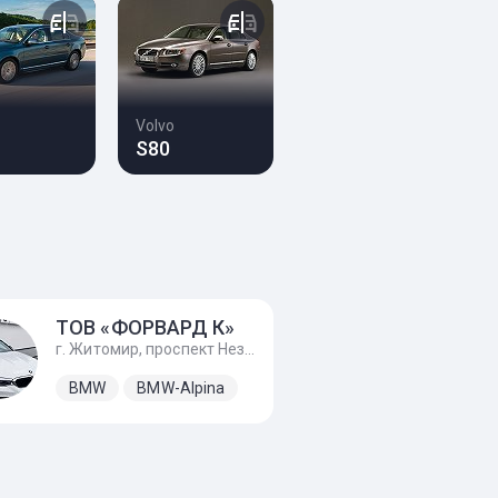
Volvo
S80
ТОВ «ФОРВАРД К»
г. Житомир, проспект Незалежності, 170А
BMW
BMW-Alpina