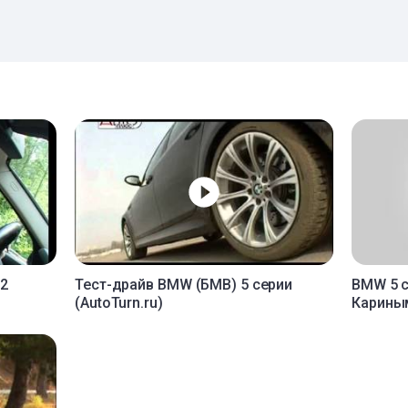
12
Тест-драйв BMW (БМВ) 5 серии
BMW 5 с
(AutoTurn.ru)
Кариным