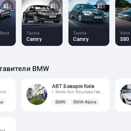
-Benz
Toyota
Toyota
Volvo
Camry
Camry
S80
тавители BMW
АВТ Баварія Київ
г. Киев, вулиця Бориспільська, 16, с. Гора
г. Киев, бул. Вацлава Гавела, 4
na
BMW
BMW-Alpina
г. Ужгород, ул. Гагарина, 240а, Ул. Европейская 1, с. Баранинцы