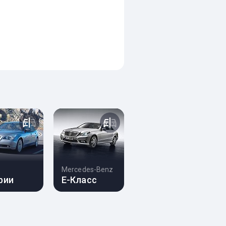
Mercedes-Benz
рии
E-Класс