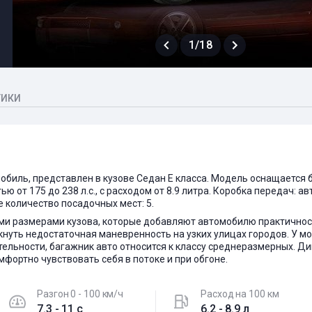
1/18
ТИКИ
мобиль, представлен в кузове Седан E класса. Модель оснащается
тью от 175 до 238 л.с., с расходом от 8.9 литра. Коробка передач: а
 количество посадочных мест: 5.
и размерами кузова, которые добавляют автомобилю практичности
нуть недостаточная маневренность на узких улицах городов. У 
тельности, багажник авто относится к классу среднеразмерных. Д
фортно чувствовать себя в потоке и при обгоне.
Разгон 0 - 100 км/ч
Расход на 100 км
7.3 - 11 c
6.2 - 8.9 л