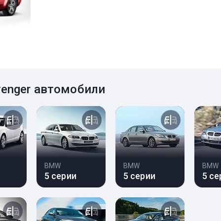
venger автомобили
BMW
BMW
BMW
5 серии
5 серии
5 се