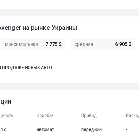
Avenger на рынке Украины
максимальная
7 775 $
средняя
6 905 $
 ПРОДАЖЕ НОВЫХ АВТО
ации
ность
Коробка
Привод
Расхо
л.с.
автомат
передний
-