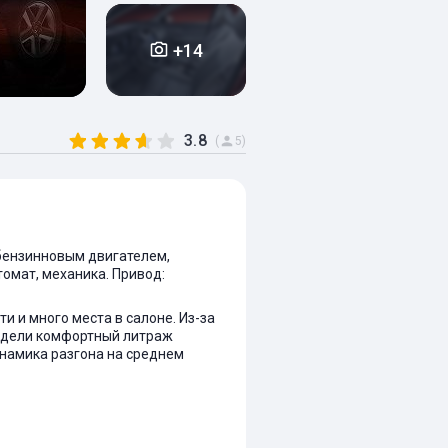
+14
3.8
(
5)
 бензинновым двигателем,
втомат, механика. Привод:
 и много места в салоне. Из-за
модели комфортный литраж
инамика разгона на среднем