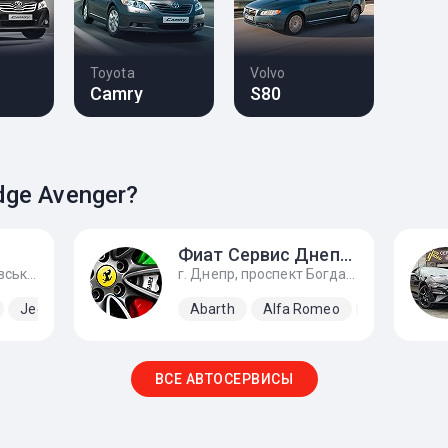
Toyota
Volvo
Camry
S80
ge Avenger?
Фиат Сервис Днепр \ Fiat Service Dnipro
г. Киев, улица Ярошивська, 93, Пересечение Софиевская Борщаговка и Вишневое)
г. Днепр, проспект Богдана Хмельницкого, 143, Вьезд за автосалон налево 1 - 3 бокс.
Jeep
Abarth
Alfa Romeo
Dodge
F
ВСЕ АВТОСЕРВИСЫ