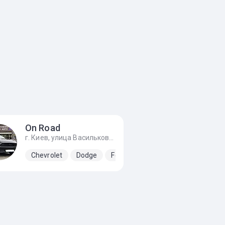
On Road
г. Киев, улица Васильковская, 2а, Новоселки (Киево-Святошинский р-н)
iat
Fiat-Abarth
Chevrolet
Jeep
Dodge
Ford
Hyundai
Jeep
Kia