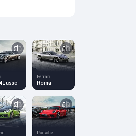
i
Ferrari
4Lusso
Roma
he
Porsche