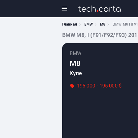
Главная
BMW
M8
BMW M8 I (F91
BMW M8, I (F91/F92/F93) 2019
BMW
M8
Купе
195 000 - 195 000 $