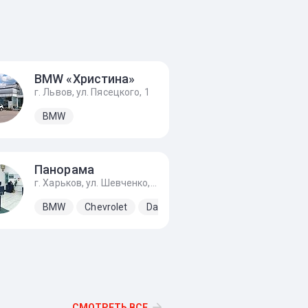
BMW «Христина»
г. Львов, ул. Пясецкого, 1
BMW
Панорама
г. Харьков, ул. Шевченко, 317б
r
Mercedes-Benz
BMW
Chevrolet
Porsche
Daewoo
Skoda
GMC
Volkswagen
Hyundai
Ki
СМОТРЕТЬ ВСЕ