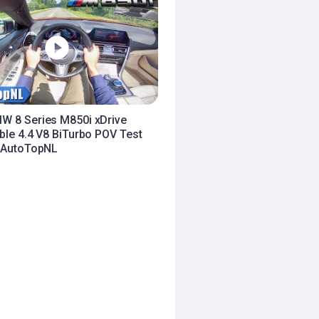
W 8 Series M850i xDrive
ble 4.4 V8 BiTurbo POV Test
y AutoTopNL