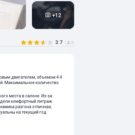
+12
3.7
(
3)
новым двигателем, объемом 4.4
лный. Максимальное количество
го места в салоне. Из-за
модели комфортный литраж
намика разгона отличная,
уальны на текущий год.