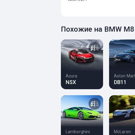
Похожие на BMW M8
Acura
Aston Mart
NSX
DB11
Lamborghini
McLaren