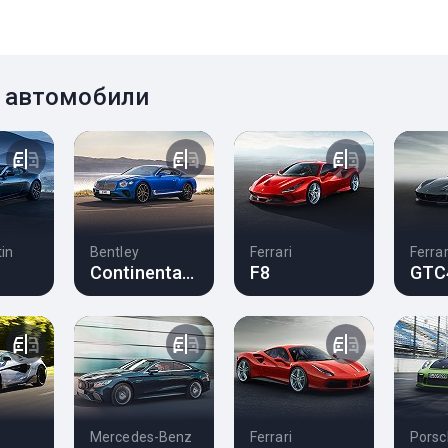
 автомобили
in
Bentley
Ferrari
Ferrar
Continental GT
F8
GTC
Mercedes-Benz
Ferrari
Porsc