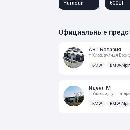
Huracán
600LT
Официальные предс
АВТ Бавария
BMW
BMW-Alpi
Идеал М
BMW
BMW-Alpi