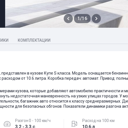
1/16
ТИКИ
КОМПЛЕКТАЦИИ
 представлен в кузове Купе S класса. Модель оснащается бензин
, с расходом от 10.6 литра. Коробка передач: автомат. Привод: по
рами кузова, которые добавляют автомобилю практичности и мно
нуть недостаточная маневренность на узких улицах городов. У 
тельности, багажник авто относится к классу среднеразмерных. Ди
ности для безопасных обгонов. Показатели динамики разгона акт
Разгон 0 - 100 км/ч
Расход на 100 км
3.2 - 3.3 c
10.6 л