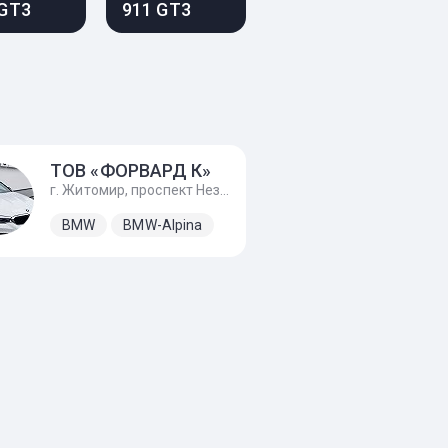
 GT3
911 GT3
ТОВ «ФОРВАРД К»
г. Житомир, проспект Незалежності, 170А
BMW
BMW-Alpina