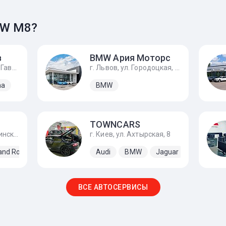
MW M8?
в
BMW Ария Моторс
г. Киев, бул. Вацлава Гавела, 4
г. Львов, ул. Городоцкая, 306
na
BMW
TOWNCARS
г. Киев, улица Алматинская, 12
г. Киев, ул. Ахтырская, 8
and Rover
Mercedes-Benz
Audi
Volkswagen
BMW
Jaguar
Land Rove
ВСЕ АВТОСЕРВИСЫ