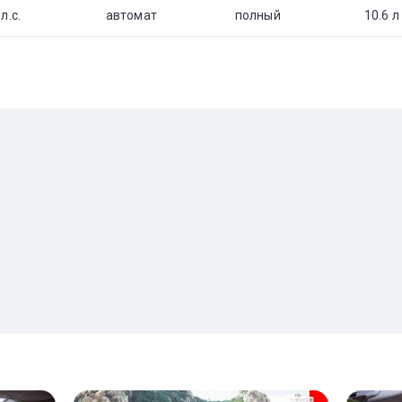
л.с.
автомат
полный
10.6 л