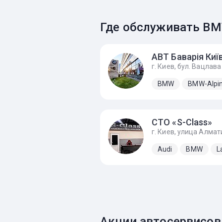
Где обслуживать B
АВТ Баварія Киї
BMW
BMW-Alpi
СТО «S-Class»
Audi
BMW
L
Акции автосервисов