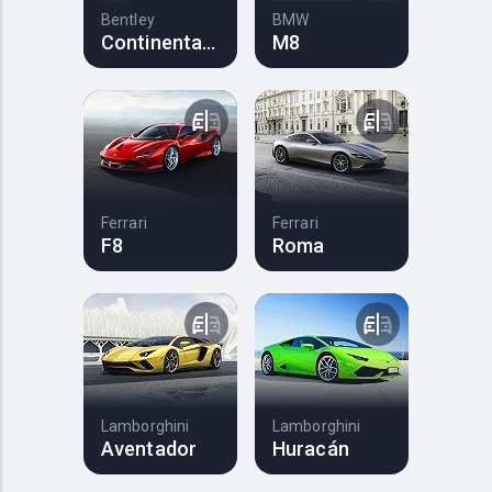
Bentley
BMW
Continental GT
M8
Ferrari
Ferrari
F8
Roma
Lamborghini
Lamborghini
Aventador
Huracán