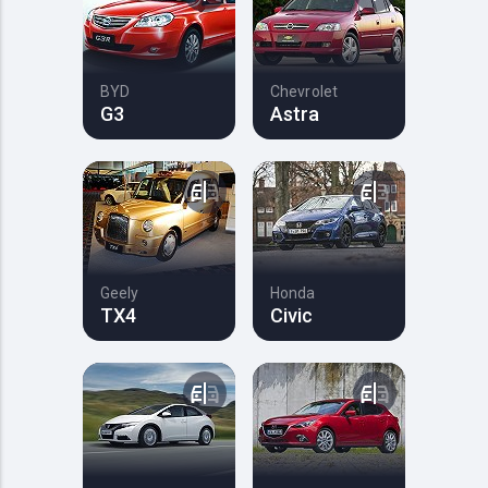
BYD
Chevrolet
G3
Astra
Geely
Honda
TX4
Civic