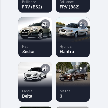
Brilliance
Brilliance
FRV (BS2)
FRV (BS2)
Fiat
Hyundai
Sedici
Elantra
Lancia
Mazda
Delta
3