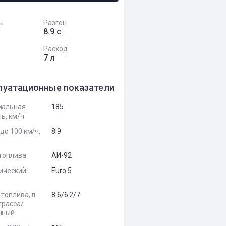
ь
Разгон
8.9 с
Расход
7 л
луатационные показатели
мальная
185
ь, км/ч
до 100 км/ч,
8.9
топлива
АИ-92
ический
Euro 5
 топлива, л
8.6/6.2/7
трасса/
нный