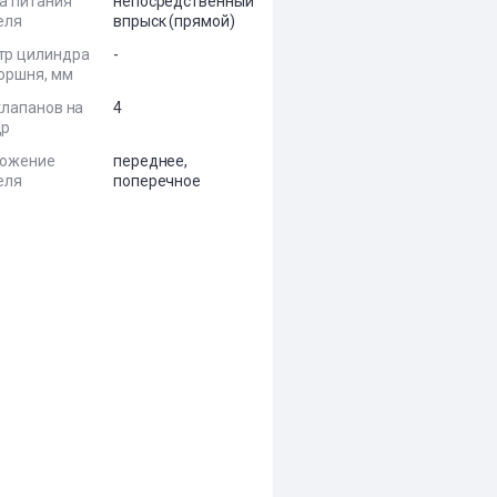
а питания
непосредственный
еля
впрыск (прямой)
тр цилиндра
-
поршня, мм
клапанов на
4
др
ложение
переднее,
еля
поперечное