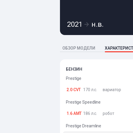
2021
н.в.
ОБЗОР МОДЕЛИ
ХАРАКТЕРИС
БЕНЗИН
Prestige
2.0 CVT
170 л.с.
вариатор
Prestige Speedline
1.6 AMT
186 л.с.
робот
Prestige Dreamline