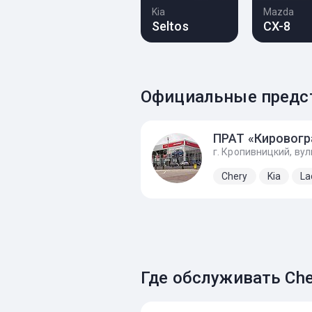
Kia
Mazda
Seltos
CX-8
Официальные предст
Chery
Kia
La
Где обслуживать Cher