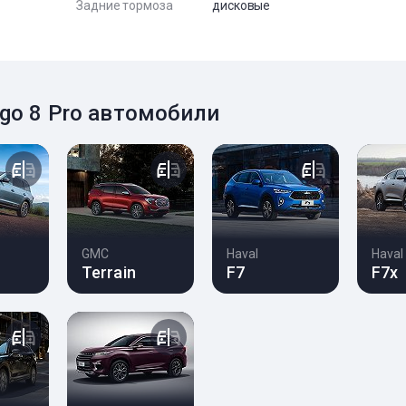
Задние тормоза
дисковые
ggo 8 Pro автомобили
GMC
Haval
Haval
Terrain
F7
F7x