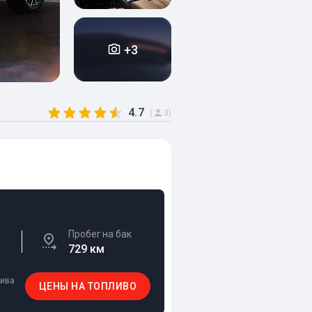
+3
4.7
(
3)
Пробег на бак
729 км
лива
ЦЕНЫ НА ТОПЛИВО