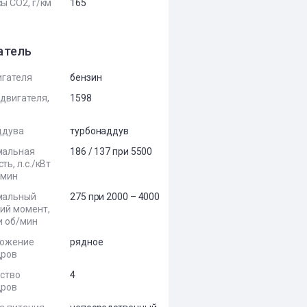
ы CO2, г/км
165
атель
игателя
бензин
двигателя,
1598
ддува
турбонаддув
мальная
186 / 137 при 5500
ь, л.с./кВт
/мин
мальный
275 при 2000 – 4000
ий момент,
и об/мин
ложение
рядное
дров
ство
4
дров