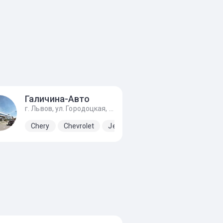
Галичина-Авто
г. Львов, ул. Городоцкая, 282
Chery
Chevrolet
Jeep
Kia
Lada
Mercedes