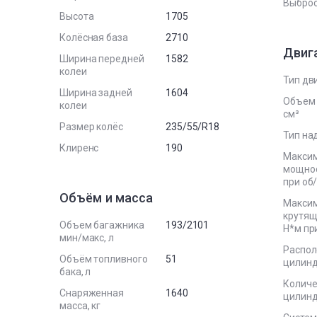
Выброс
Высота
1705
Колёсная база
2710
Двиг
Ширина передней
1582
колеи
Тип дв
Ширина задней
1604
Объем 
колеи
см³
Размер колёс
235/55/R18
Тип на
Клиренс
190
Макси
мощност
при об
Объём и масса
Макси
крутящ
Объем багажника
193/2101
Н*м пр
мин/макс, л
Распо
Объём топливного
51
цилин
бака, л
Количе
Снаряженная
1640
цилин
масса, кг