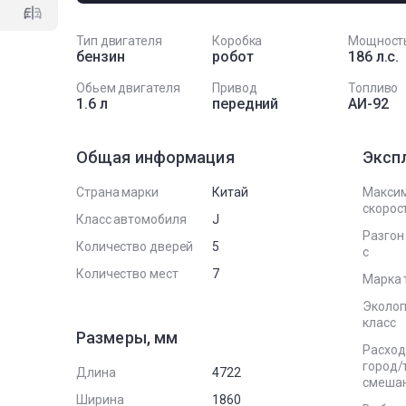
Тип двигателя
Коробка
Мощност
бензин
робот
186 л.с.
Обьем двигателя
Привод
Топливо
1.6 л
передний
АИ-92
Общая информация
Эксп
Страна марки
Китай
Макси
скорост
Класс автомобиля
J
Разгон 
Количество дверей
5
с
Количество мест
7
Марка 
Эколог
класс
Размеры, мм
Расход
город/
Длина
4722
смеша
Ширина
1860