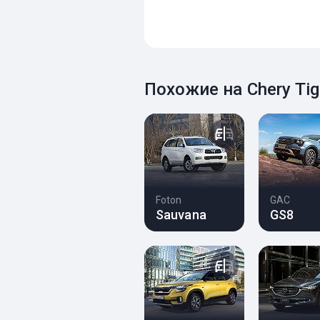
Похожие на Chery Ti
Foton
GAC
Sauvana
GS8