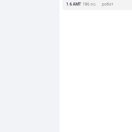
1.6 AMT
186 л.с.
робот