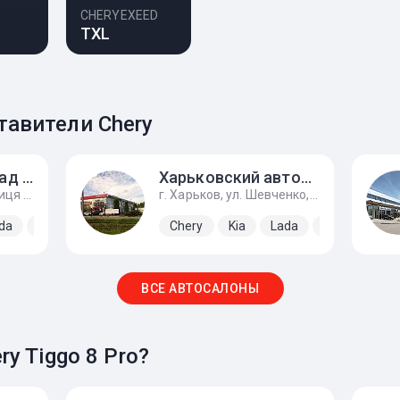
CHERYEXEED
TXL
авители Chery
ПРАТ «Кировоград - Авто»
Харьковский автоцентр
г. Кропивницкий, вулиця Генерала Родимцева, 123
г. Харьков, ул. Шевченко, 315
da
ЗАЗ
Chery
Kia
Lada
ЗАЗ
ВСЕ АВТОСАЛОНЫ
y Tiggo 8 Pro?