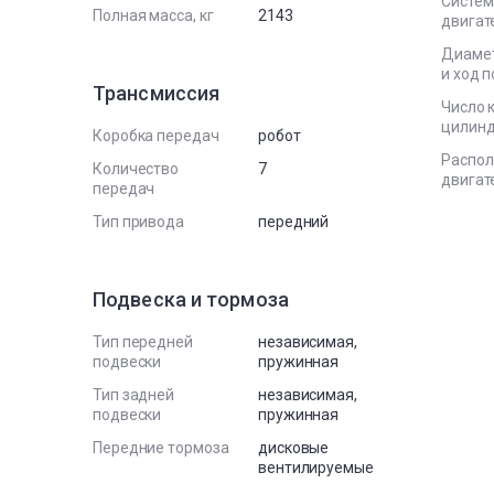
Систем
Полная масса, кг
2143
двигат
Диаме
и ход 
Трансмиссия
Число 
цилин
Коробка передач
робот
Распо
Количество
7
двигат
передач
Тип привода
передний
Подвеска и тормоза
Тип передней
независимая,
подвески
пружинная
Тип задней
независимая,
подвески
пружинная
Передние тормоза
дисковые
вентилируемые