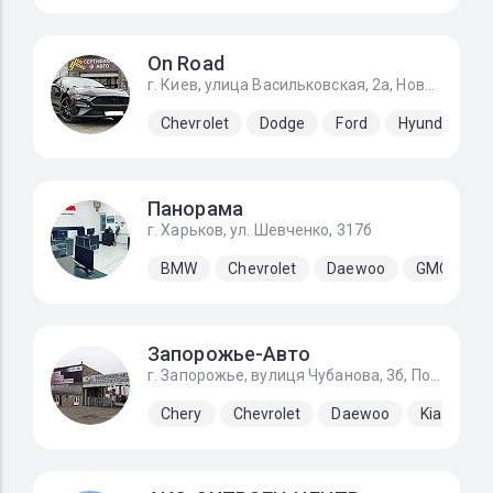
On Road
г. Киев, улица Васильковская, 2а, Новоселки (Киево-Святошинский р-н)
Chevrolet
Dodge
Ford
Hyundai
Панорама
г. Харьков, ул. Шевченко, 317б
BMW
Chevrolet
Daewoo
GMC
H
Запорожье-Авто
г. Запорожье, вулиця Чубанова, 3б, Подъезд с Набережной магистрали, напротив ЗАЗа.
Chery
Chevrolet
Daewoo
Kia
La