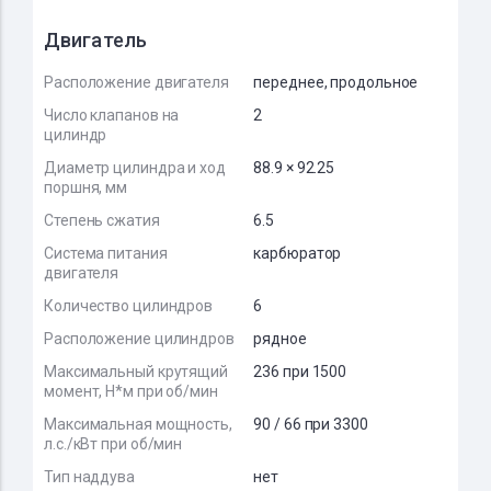
Двигатель
Расположение двигателя
переднее, продольное
Число клапанов на
2
цилиндр
Диаметр цилиндра и ход
88.9 × 92.25
поршня, мм
Степень сжатия
6.5
Система питания
карбюратор
двигателя
Количество цилиндров
6
Расположение цилиндров
рядное
Максимальный крутящий
236 при 1500
момент, Н*м при об/мин
Максимальная мощность,
90 / 66 при 3300
л.с./кВт при об/мин
Тип наддува
нет