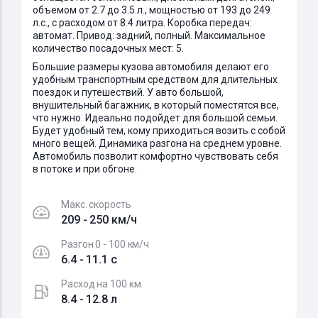
объемом от 2.7 до 3.5 л., мощностью от 193 до 249
л.с., с расходом от 8.4 литра. Коробка передач:
автомат. Привод: задний, полный. Максимальное
количество посадочных мест: 5.
Большие размеры кузова автомобиля делают его
удобным транспортным средством для длительных
поездок и путешествий. У авто большой,
внушительный багажник, в который поместятся все,
что нужно. Идеально подойдет для большой семьи.
Будет удобный тем, кому приходиться возить с собой
много вещей. Динамика разгона на среднем уровне.
Автомобиль позволит комфортно чувствовать себя
в потоке и при обгоне.
Макс. скорость
209 - 250 км/ч
Разгон 0 - 100 км/ч
6.4 - 11.1 c
Расход на 100 км
8.4 - 12.8 л