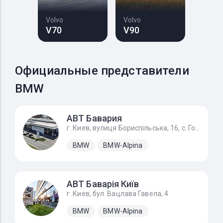
Volvo
Volvo
V70
V90
Официальные представители
BMW
АВТ Бавария
г. Киев, вулиця Бориспільська, 16, с. Гора
BMW
BMW-Alpina
АВТ Баварія Київ
г. Киев, бул. Вацлава Гавела, 4
BMW
BMW-Alpina