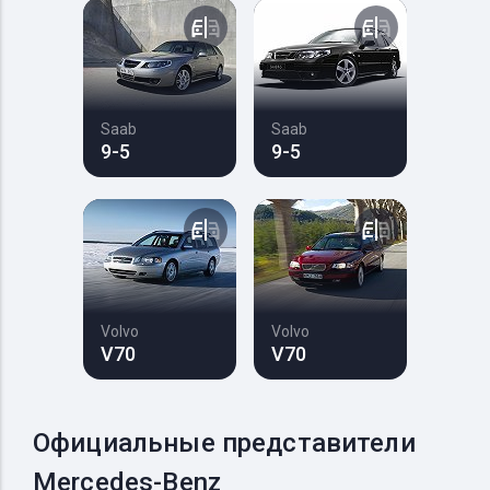
Saab
Saab
9-5
9-5
Volvo
Volvo
V70
V70
Официальные представители
Mercedes-Benz