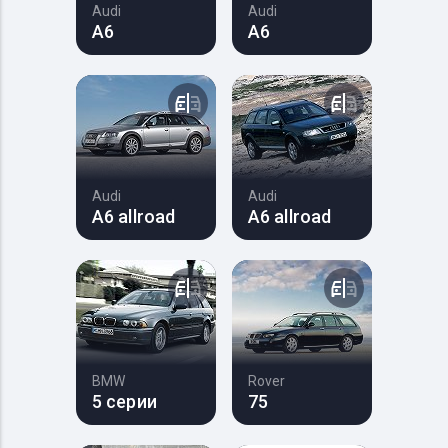
Audi
Audi
A6
A6
Audi
Audi
A6 allroad
A6 allroad
BMW
Rover
5 серии
75