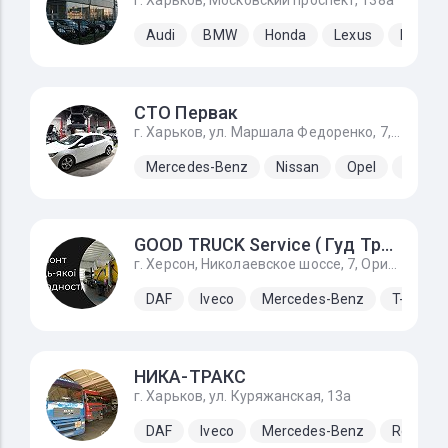
г. Харьков, Московский проспект, 138а
Audi
BMW
Honda
Lexus
Merced
СТО Первак
г. Харьков, ул. Маршала Федоренко, 7, первые ворота налево если ехать от Льва Ландау
Mercedes-Benz
Nissan
Opel
Renaul
GOOD TRUCK Service ( Гуд Трак Сервис)
г. Херсон, Николаевское шоссе, 7, Ориентир фольксваген центр
DAF
Iveco
Mercedes-Benz
T-King
НИКА-ТРАКС
г. Харьков, ул. Куряжанская, 13а
DAF
Iveco
Mercedes-Benz
Renault