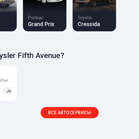
Pontiac
Toyota
Grand Prix
Cressida
sler Fifth Avenue?
г. Киев, улица Ярошивська, 93, Пересечение Софиевская Борщаговка и Вишневое)
Jeep
ВСЕ АВТОСЕРВИСЫ