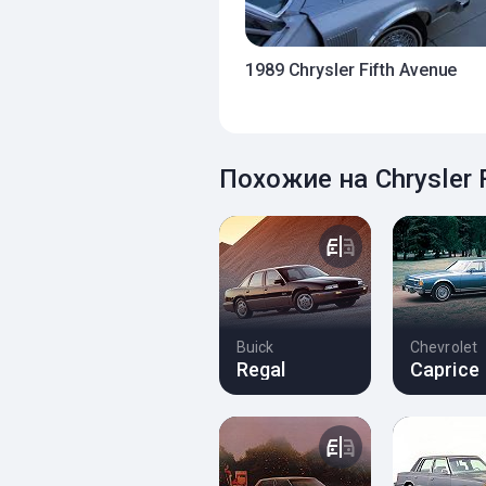
1989 Chrysler Fifth Avenue
Похожие на Chrysler 
Buick
Chevrolet
Regal
Caprice