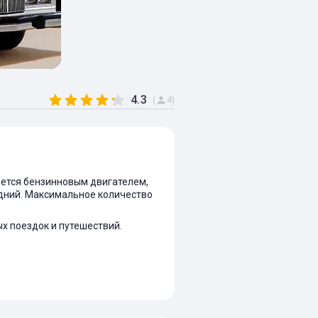
4.3
(
4)
щается бензинновым двигателем,
задний. Максимальное количество
х поездок и путешествий.