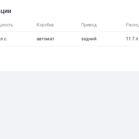
ации
ность
Коробка
Привод
Расхо
л.с.
автомат
задний
11.7 л