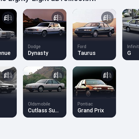
Dodge
Ford
Infinit
enue
Dynasty
Taurus
G
Oldsmobile
Pontiac
Cutlass Supreme
Grand Prix