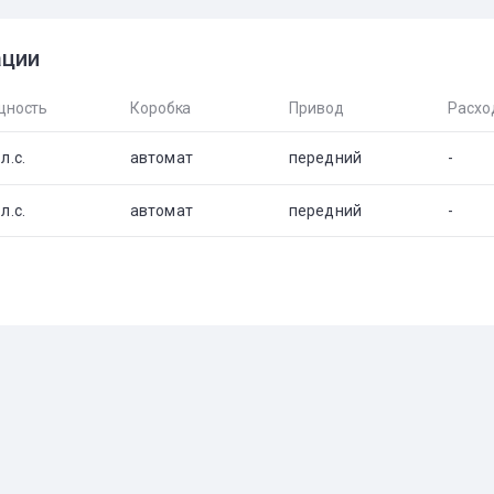
ации
ность
Коробка
Привод
Расхо
л.с.
автомат
передний
-
л.с.
автомат
передний
-