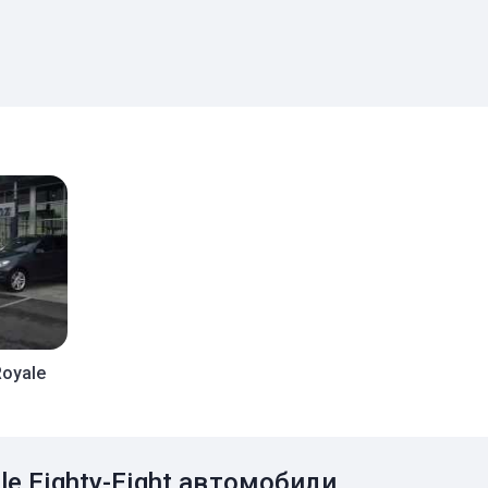
Royale
le Eighty-Eight автомобили