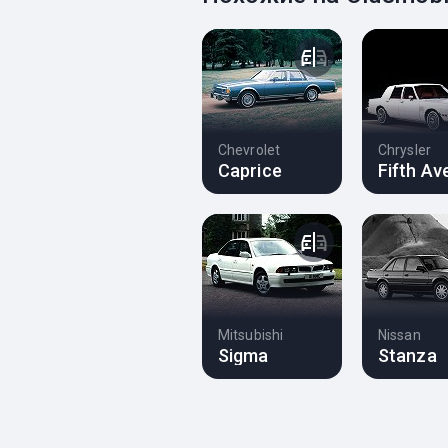
Chevrolet
Chrysler
Caprice
Fifth Av
Mitsubishi
Nissan
Sigma
Stanza