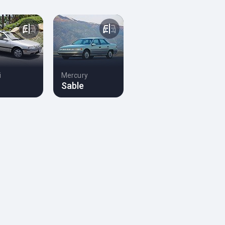
i
Mercury
Sable