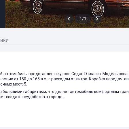
1/1
ТИКИ
рный автомобиль, представлен в кузове Седан D класса. Модель ос
остью от 150 до 165 л.с., с расходом от литра. Коробка передач: а
чных мест: 5.
ется большими габаритами, что делает автомобиль комфортным тра
ет создать неудобства в городе.