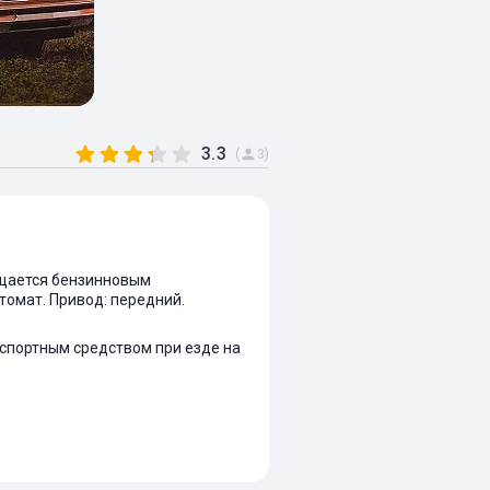
3.3
(
3)
нащается бензинновым
втомат. Привод: передний.
нспортным средством при езде на