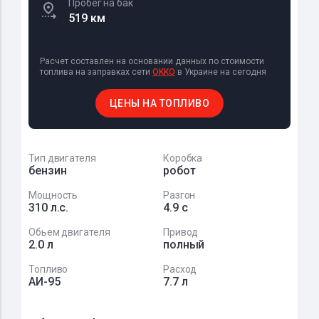
Пробег на бак
519 км
Расчет составлен на основании данных по стоимости
топлива на заправках сети
OKKO
в Украине на сегодня
ЦЕНЫ НА ТОПЛИВО
Тип двигателя
Коробка
бензин
робот
Мощность
Разгон
310 л.с.
4.9 с
Обьем двигателя
Привод
2.0 л
полный
Топливо
Расход
АИ-95
7.7 л