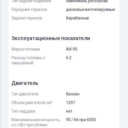
Тип задней подвески
зависимая, рессорная
Передние тормоза
дисковые вентилируемые
Задние тормоза
барабанные
Эксплуатационные показатели
Марка топлива
АИ-95
Расход топлива, л
6.2
смешанный
Двигатель
Тип двигателя
бензин
Объем двигателя, см³
1297
Тип наддува
нет
Максимальная мощность,
90 / 66 при 6000
л.с./кВт при об/мин