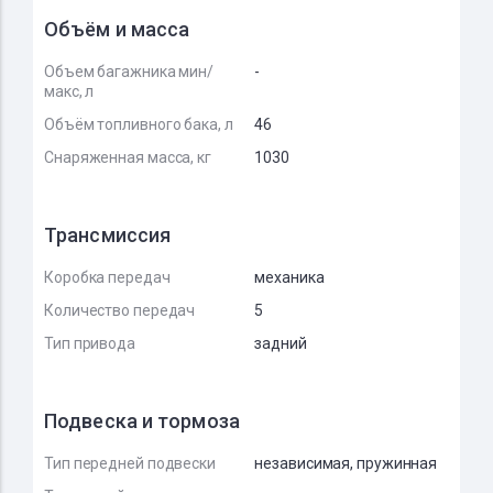
Объём и масса
Объем багажника мин/
-
макс, л
Объём топливного бака, л
46
Снаряженная масса, кг
1030
Трансмиссия
Коробка передач
механика
Количество передач
5
Тип привода
задний
Подвеска и тормоза
Тип передней подвески
независимая, пружинная