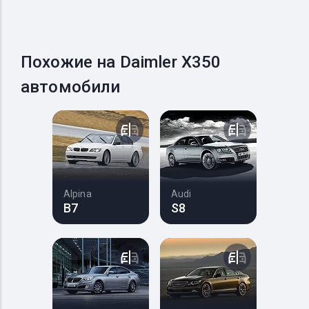
Похожие на Daimler X350
автомобили
Alpina
Audi
B7
S8