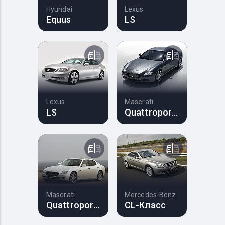
Hyundai
Lexus
Equus
LS
Lexus
Maserati
LS
Quattroporte
Maserati
Mercedes-Benz
Quattroporte
CL-Класс