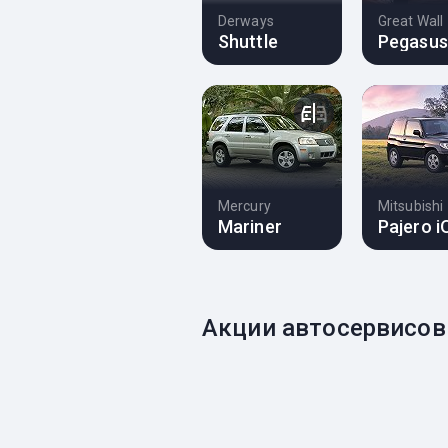
Derways
Great Wall
Shuttle
Pegasus
Mercury
Mitsubishi
Mariner
Pajero i
Акции автосервисов