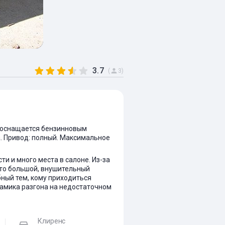
3.7
(
3)
ль оснащается бензинновым
ка. Привод: полный. Максимальное
и и много места в салоне. Из-за
вто большой, внушительный
бный тем, кому приходиться
намика разгона на недостаточном
Клиренс