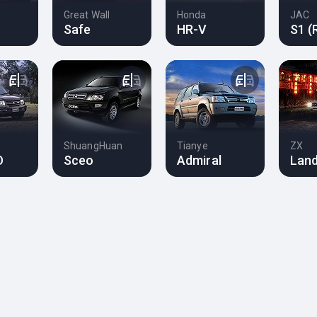
Great Wall
Honda
JAC
Safe
HR-V
S1 (
ShuangHuan
Tianye
ZX
O
Sceo
Admiral
Lan