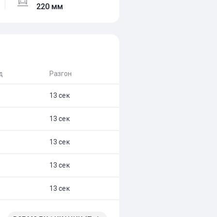
220 мм
д
Разгон
13 сек
13 сек
13 сек
13 сек
13 сек