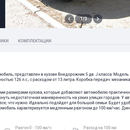
1/3
ТИКИ
КОМПЛЕКТАЦИИ
омобиль, представлен в кузове Внедорожник 5 дв. J класса. Моде
ностью 126 л.с., с расходом от 13 литра. Коробка передач: механи
ми размерами кузова, которые добавляют автомобилю практичност
нуть недостаточная маневренность на узких улицах городов. У а
все, что нужно. Идеально подойдет для большой семьи. Будет удо
томобиль характеризуется медленным разгоном до 100 км/час. Ди
Разгон 0 - 100 км/ч
Расход на 100 км