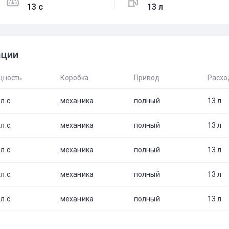
13 c
13 л
ации
ность
Коробка
Привод
Расхо
л.с.
механика
полный
13 л
л.с.
механика
полный
13 л
л.с.
механика
полный
13 л
л.с.
механика
полный
13 л
л.с.
механика
полный
13 л