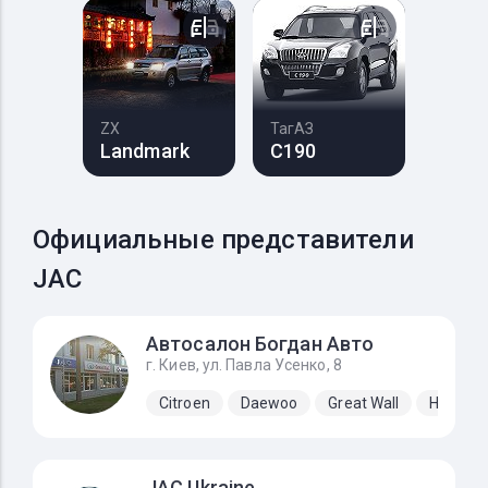
ZX
ТагАЗ
Landmark
C190
Официальные представители
JAC
Автосалон Богдан Авто
г. Киев, ул. Павла Усенко, 8
Citroen
Daewoo
Great Wall
Hyundai
JAC Ukraine