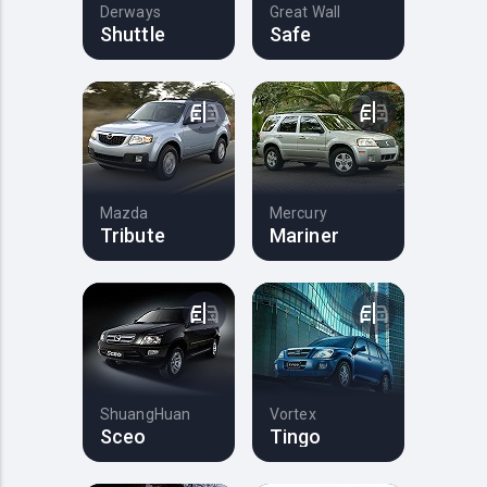
Derways
Great Wall
Shuttle
Safe
Mazda
Mercury
Tribute
Mariner
ShuangHuan
Vortex
Sceo
Tingo