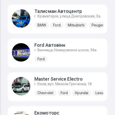
Талисман Автоцентр
г. Краматорск, улица Днепровская, 3а
BMW
Ford
Mitsubishi
Peugeot
S
Ford Автовінн
г. Винница, Немировское шоссе, 94а
Ford
Master Service Electro
г. Киев, вул. Миколи Грінченка, 18
Chevrolet
Ford
Hyundai
Lexus
N
Екомоторс