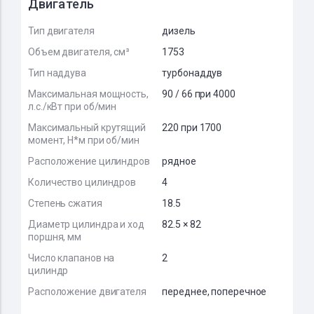
Двигатель
Тип двигателя
дизель
Объем двигателя, см³
1753
Тип наддува
турбонаддув
Максимальная мощность,
90 / 66 при 4000
л.с./кВт при об/мин
Максимальный крутящий
220 при 1700
момент, Н*м при об/мин
Расположение цилиндров
рядное
Количество цилиндров
4
Степень сжатия
18.5
Диаметр цилиндра и ход
82.5 × 82
поршня, мм
Число клапанов на
2
цилиндр
Расположение двигателя
переднее, поперечное