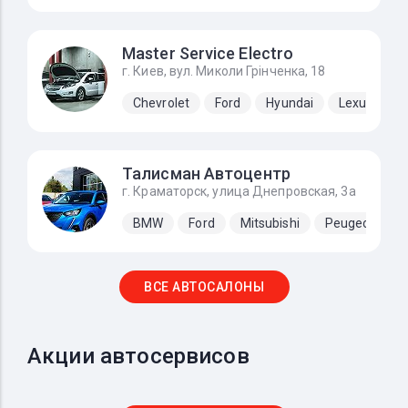
Master Service Electro
г. Киев, вул. Миколи Грінченка, 18
Chevrolet
Ford
Hyundai
Lexus
N
Талисман Автоцентр
г. Краматорск, улица Днепровская, 3а
BMW
Ford
Mitsubishi
Peugeot
S
ВСЕ АВТОСАЛОНЫ
Акции автосервисов