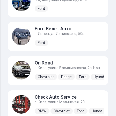
Ford
Ford Велет Авто
г. Львов, ул. Липинского, 50в
Ford
On Road
г. Киев, улица Васильковская, 2а, Новоселки (Киево-Святошинский р-н)
Chevrolet
Dodge
Ford
Hyundai
Check Auto Service
г. Киев, улица Малинская, 20
BMW
Chevrolet
Ford
Honda
Hyu