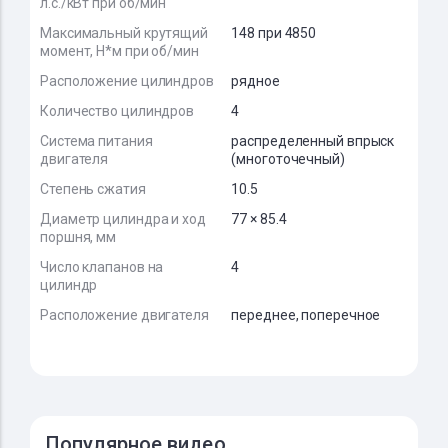
л.с./кВт при об/мин
Максимальный крутящий
148 при 4850
момент, Н*м при об/мин
Расположение цилиндров
рядное
Количество цилиндров
4
Система питания
распределенный впрыск
двигателя
(многоточечный)
Степень сжатия
10.5
Диаметр цилиндра и ход
77 × 85.4
поршня, мм
Число клапанов на
4
цилиндр
Расположение двигателя
переднее, поперечное
Популярное видео