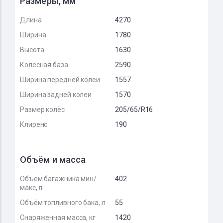
Размеры, мм
Длина
4270
Ширина
1780
Высота
1630
Колёсная база
2590
Ширина передней колеи
1557
Ширина задней колеи
1570
Размер колёс
205/65/R16
Клиренс
190
Объём и масса
Объем багажника мин/
402
макс, л
Объём топливного бака, л
55
Снаряженная масса, кг
1420