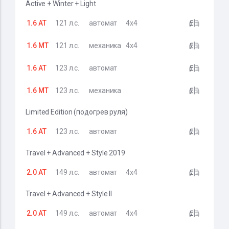
Active + Winter + Light
1.6 AT
121 л.с.
автомат
4x4
1.6 MT
121 л.с.
механика
4x4
1.6 AT
123 л.с.
автомат
1.6 MT
123 л.с.
механика
Limited Edition (подогрев руля)
1.6 AT
123 л.с.
автомат
Travel + Advanced + Style 2019
2.0 AT
149 л.с.
автомат
4x4
Travel + Advanced + Style II
2.0 AT
149 л.с.
автомат
4x4