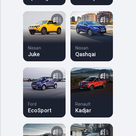
Nissan
Nissan
Juke
Qashqai
Ford
Renault
EcoSport
Kadjar