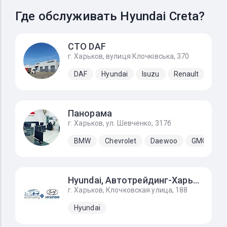
Где обслуживать Hyundai Creta?
СТО DAF
г. Харьков, вулиця Клочківська, 370
DAF
Hyundai
Isuzu
Renault
Vol
Панорама
г. Харьков, ул. Шевченко, 317б
BMW
Chevrolet
Daewoo
GMC
H
Hyundai, Автотрейдинг-Харьков
г. Харьков, Клочковская улица, 188
Hyundai