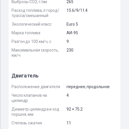
Выбросы CO2, г/км
265
Расход топлива, л город/
15.6/9/11.4
трасса/смешанный
Экологический класс
Euro 5
Марка топлива
АИ-95
Разгон до 100 км/ч, с
9
Максимальная скорость,
230
км/ч
Двигатель
Расположение двигателя
переднее, продольное
Число клапанов на
4
цилиндр
Диаметр цилиндра и ход
92 × 75.2
поршня, мм
Степень сжатия
11