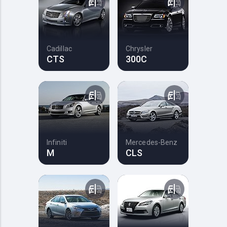
Cadillac
Chrysler
CTS
300C
Infiniti
Mercedes-Benz
M
CLS