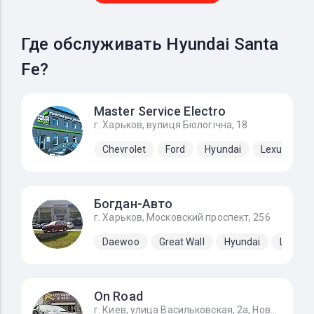
Где обслуживать Hyundai Santa
Fe?
Master Service Electro
г. Харьков, вулиця Біологічна, 18
Chevrolet
Ford
Hyundai
Lexus
N
Богдан-Авто
г. Харьков, Московский проспект, 256
Daewoo
Great Wall
Hyundai
Lifan
On Road
г. Киев, улица Васильковская, 2а, Новоселки (Киево-Святошинский р-н)