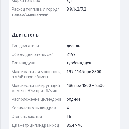
Марка топлива
ДТ
Расход топлива, л город/
8.8/6.2/7.2
трасса/смешанный
Двигатель
Тип двигателя
дизель
Объем двигателя, см³
2199
Тип наддува
турбонаддув
Максимальная мощность,
197 / 145 при 3800
л.с./кВт при об/мин
Максимальный крутящий
436 при 1800 – 2500
момент, Н*м при об/мин
Расположение цилиндров
рядное
Количество цилиндров
4
Степень сжатия
16
Диаметр цилиндра и ход
85.4 × 96