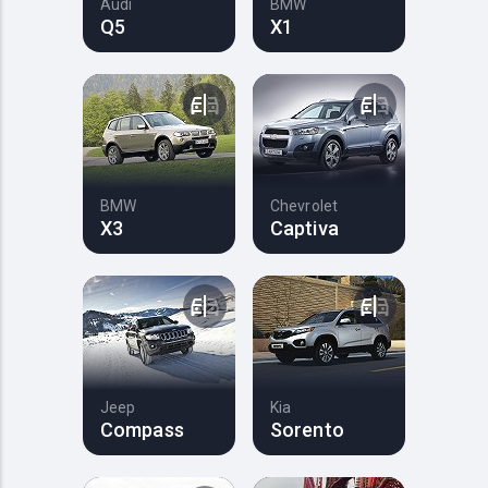
Audi
BMW
Q5
X1
BMW
Chevrolet
X3
Captiva
Jeep
Kia
Compass
Sorento