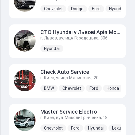
Chevrolet
Dodge
Ford
Hyundai
СТО Hyundai у Львові Арія Моторс
г. Львов, вулиця Городоцька, 306
Hyundai
Check Auto Service
г. Киев, улица Малинская, 20
BMW
Chevrolet
Ford
Honda
Hyu
Master Service Electro
г. Киев, вул. Миколи Грінченка, 18
Chevrolet
Ford
Hyundai
Lexus
N