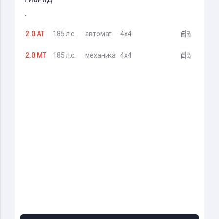
ГИБРИД
-
2.0 AT
185 л.с.
автомат
4x4
2.0 MT
185 л.с.
механика
4x4