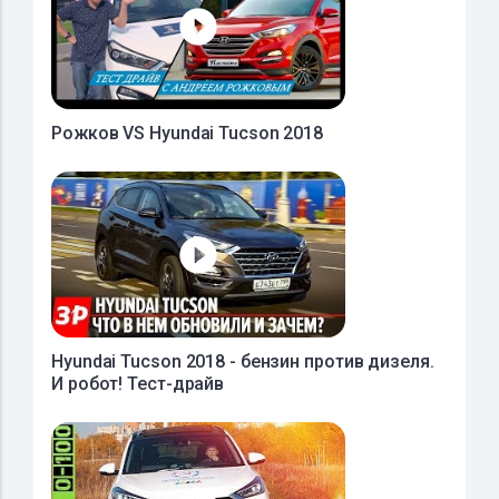
Рожков VS Hyundai Tucson 2018
Hyundai Tucson 2018 - бензин против дизеля.
И робот! Тест-драйв