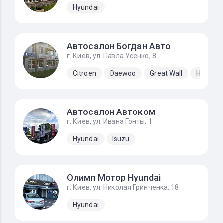
Hyundai
Автосалон Богдан Авто
г. Киев, ул. Павла Усенко, 8
Citroen
Daewoo
Great Wall
Hyundai
Автосалон Автоком
г. Киев, ул. Ивана Гонты, 1
Hyundai
Isuzu
Олимп Мотор Hyundai
г. Киев, ул. Николая Гринченка, 18
Hyundai