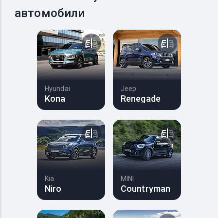
автомобили
Hyundai
Jeep
Kona
Renegade
Kia
MINI
Niro
Countryman