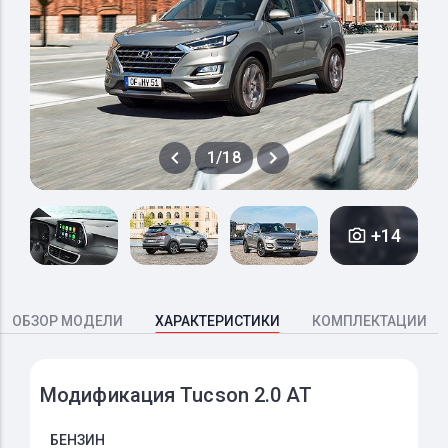
1/18
+14
ОБЗОР МОДЕЛИ
ХАРАКТЕРИСТИКИ
КОМПЛЕКТАЦИИ
Модификация Tucson 2.0 AT
БЕНЗИН