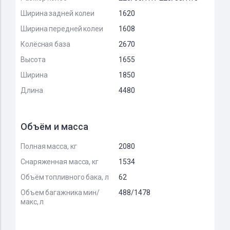
Ширина задней колеи
1620
Ширина передней колеи
1608
Колёсная база
2670
Высота
1655
Ширина
1850
Длина
4480
Объём и масса
Полная масса, кг
2080
Снаряженная масса, кг
1534
Объём топливного бака, л
62
Объем багажника мин/
488/1478
макс, л