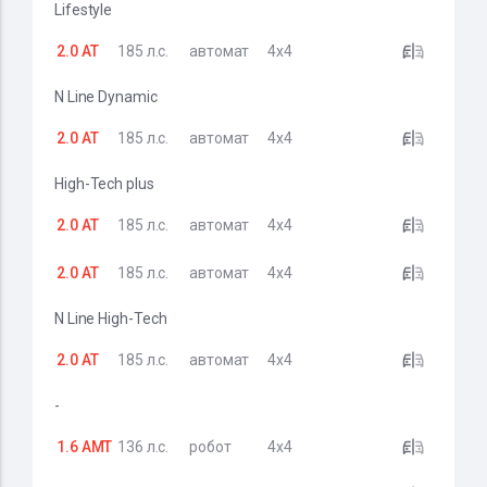
Lifestyle
2.0 AT
185 л.с.
автомат
4x4
N Line Dynamic
2.0 AT
185 л.с.
автомат
4x4
High-Tech plus
2.0 AT
185 л.с.
автомат
4x4
2.0 AT
185 л.с.
автомат
4x4
N Line High-Tech
2.0 AT
185 л.с.
автомат
4x4
-
1.6 AMT
136 л.с.
робот
4x4