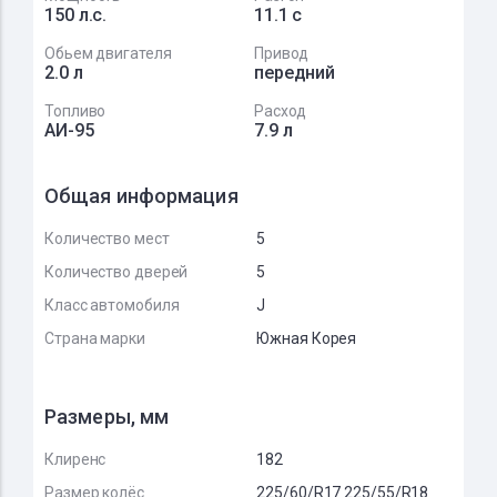
150 л.с.
11.1 с
Обьем двигателя
Привод
2.0 л
передний
Топливо
Расход
АИ-95
7.9 л
Общая информация
Количество мест
5
Количество дверей
5
Класс автомобиля
J
Страна марки
Южная Корея
Размеры, мм
Клиренс
182
Размер колёс
225/60/R17 225/55/R18