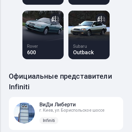
Rover
Subaru
600
Outback
Официальные представители
Infiniti
ВиДи Либерти
г. Киев, ул. Бориспольское шоссе
Infiniti