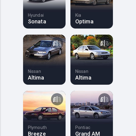
Hyundai
Kia
Sonata
Optima
Nissan
Nissan
Altima
Altima
Plymouth
Pontiac
Breeze
Grand AM