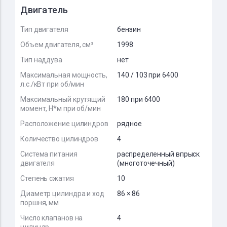
Двигатель
Тип двигателя
бензин
Объем двигателя, см³
1998
Тип наддува
нет
Максимальная мощность,
140 / 103 при 6400
л.с./кВт при об/мин
Максимальный крутящий
180 при 6400
момент, Н*м при об/мин
Расположение цилиндров
рядное
Количество цилиндров
4
Система питания
распределенный впрыск
двигателя
(многоточечный)
Степень сжатия
10
Диаметр цилиндра и ход
86 × 86
поршня, мм
Число клапанов на
4