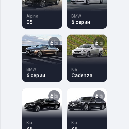
Alpina
BMW
D5
6 серии
BMW
Kia
6 серии
Cadenza
Kia
Kia
K9
K9