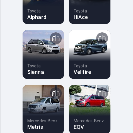
Toyota
Toyota
Alphard
HiAce
Toyota
Toyota
Sienna
Vellfire
Mercedes-Benz
Mercedes-Benz
Metris
EQV