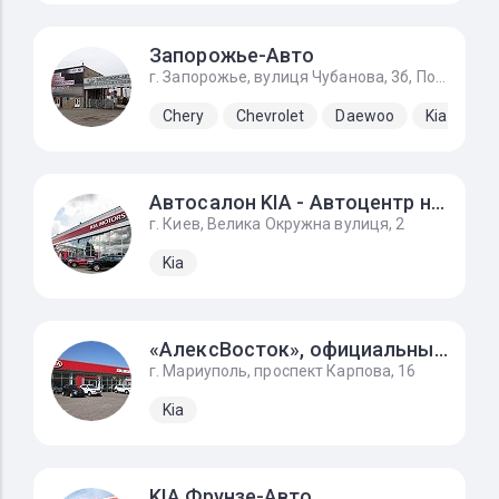
Запорожье-Авто
г. Запорожье, вулиця Чубанова, 3б, Подъезд с Набережной магистрали, напротив ЗАЗа.
Chery
Chevrolet
Daewoo
Kia
La
Автосалон KIA - Автоцентр на Борщагівці
г. Киев, Велика Окружна вулиця, 2
Kia
«АлексВосток», официальный представитель KIA
г. Мариуполь, проспект Карпова, 16
Kia
KIA Фрунзе-Авто