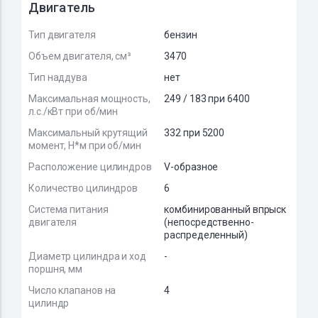
Двигатель
Тип двигателя
бензин
Объем двигателя, см³
3470
Тип наддува
нет
Максимальная мощность,
249 / 183 при 6400
л.с./кВт при об/мин
Максимальный крутящий
332 при 5200
момент, Н*м при об/мин
Расположение цилиндров
V-образное
Количество цилиндров
6
Система питания
комбинированный впрыск
двигателя
(непосредственно-
распределенный)
Диаметр цилиндра и ход
-
поршня, мм
Число клапанов на
4
цилиндр