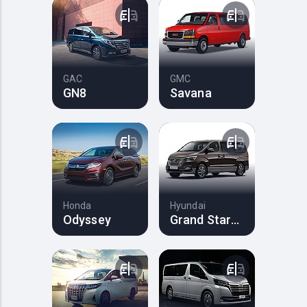
GAC
GMC
GN8
Savana
Honda
Hyundai
Odyssey
Grand Starex