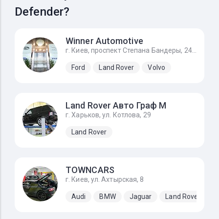
Defender?
Winner Automotive
г. Киев, проспект Степана Бандеры, 24Д
Ford
Land Rover
Volvo
Land Rover Авто Граф М
г. Харьков, ул. Котлова, 29
Land Rover
TOWNCARS
г. Киев, ул. Ахтырская, 8
Audi
BMW
Jaguar
Land Rover
M