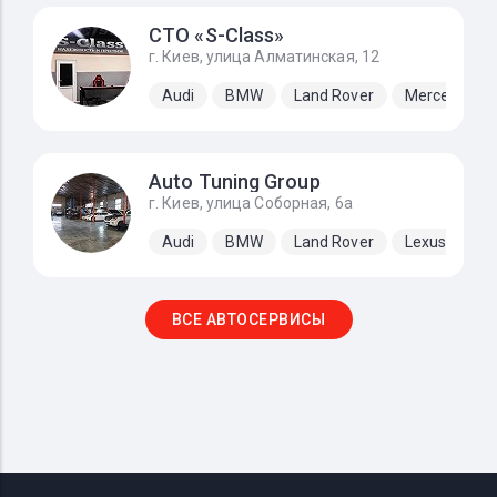
СТО «S-Class»
г. Киев, улица Алматинская, 12
Audi
BMW
Land Rover
Mercedes-B
Auto Tuning Group
г. Киев, улица Соборная, 6а
Audi
BMW
Land Rover
Lexus
Me
ВСЕ АВТОСЕРВИСЫ